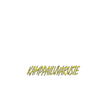
Turku / Päävarasto
Helsingin myymälä
Security Policy
Delivery Policy
Return Policy
Description