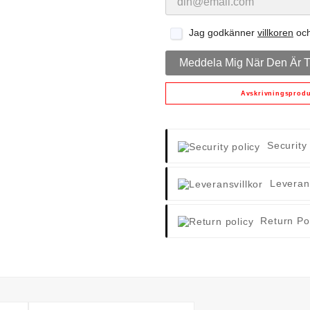
Jag godkänner
villkoren
oc
Meddela Mig När Den Är Ti
Avskrivningsprodu
Security
Leverans
Return Po