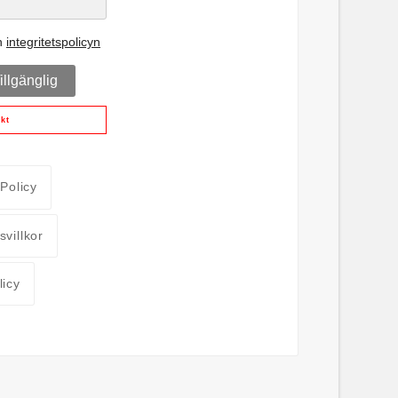
h
integritetspolicyn
llgänglig
kt
 Policy
villkor
licy