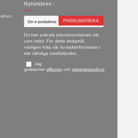
Nyhetsbrev :
mation
PRENUMERERA
Du kan avbryta prenumerationen när
som helst. För detta ändamål,
vänligen hitta vår kontaktinformation i
det rättsliga meddelandet.
Jag
godkänner
villkoren
och
integritetspolicyn