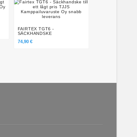




KEIKO RYGGSÄCK
50,60 €
FAIRTEX TGT6 -
SÄCKHANDSKE
74,90 €