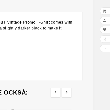


pouT Vintage Promo T-Shirt comes with
 slightly darker black to make it



E OCKSÅ:



