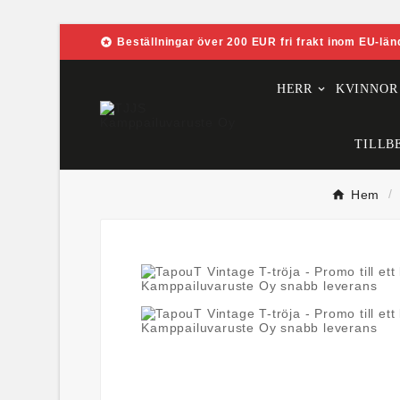

Beställningar över 200 EUR fri frakt inom EU-län
HERR
KVINNOR
TILLB
Hem