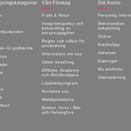
jningskategorier
Vårt Företag
Ditt Konto
r
Frakt & Retur
Personlig infor
Integritetspolicy och
Merchandise
behandling av
avkastning
rbjudanden
personuppgifter
Ordrar
Regler och villkor för
Kreditslipp
användning
No-Gi godkända
Adresser
Information om oss
ryu
Kuponger
Säker betalning
Maga
My wishlists
Affiliate, Academy-
do
och Återförsäljare
Gästspårning
Lojalitetsprogram
su
Kontakta oss
ma
Webbplatskarta
tkort
Butiker, finns i Åbo
och Helsingfors