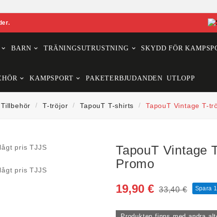
der.
BARN
TRÄNINGSUTRUSTNING
SKYDD FÖR KAMPSP
EHÖR
KAMPSPORT
PAKETERBJUDANDEN
UTLOPP
Tillbehör
T-tröjor
TapouT T-shirts
TapouT Vintage T-tr
TapouT Vintage T
Promo
19,90 €
Spara 1
33,40 €
Produkten finns med andra alt