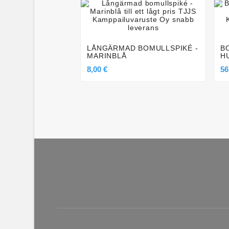




LÅNGÄRMAD BOMULLSPIKÉ -
B
MARINBLÅ
H
8,00 €
56