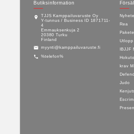
Butiksinformation
Försäl
TJJS Kamppailuvaruste Oy
Nyhete
location_on
Y-tunnus / Business ID 1871711-
Rea
4
Emmauksenkuja 2
Pakete
20380 Turku
Finland
Utlopp
myynti@kamppailuvaruste.fi
email
IBJJF 
%telefon%
call
Hokuto
krav 
Defen
Judo
Kenjut
Escri
Presen