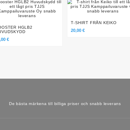








T-SHIRT FRÅN KEIKO
OOSTER HGLB2
20,00 €
UVUDSKYDD
,00 €
De bästa märkena till billiga priser och snabb leverans