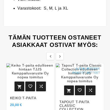
Varastokoot: S, M, L ja XL
TÄMÄN TUOTTEEN OSTANEET
ASIAKKAAT OSTIVAT MYÖS:


ALENNUKSESSA!
POISTOTUOTTEET






KEIKO T-PAITA
TAPOUT T-PAITA
20,00 €
CLASSIC
COLLECTION