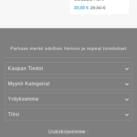
20,00 €
29,50 €
Parhaan merkit edullisin hinnoin ja nopeat toimitukset

Kaupan Tiedot

Myynti Kategoriat

Yrityksemme

Tilisi
Uutiskirjeemme :