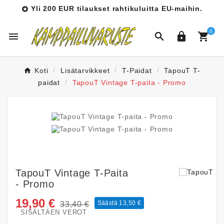
Yli 200 EUR tilaukset rahtikuluitta EU-maihin.

0




Koti
Lisätarvikkeet
T-Paidat
TapouT T-
paidat
TapouT Vintage T-paita - Promo
TapouT Vintage T-Paita
- Promo
19,90 €
Säästä 13,50 €
33,40 €
SISÄLTÄEN VEROT