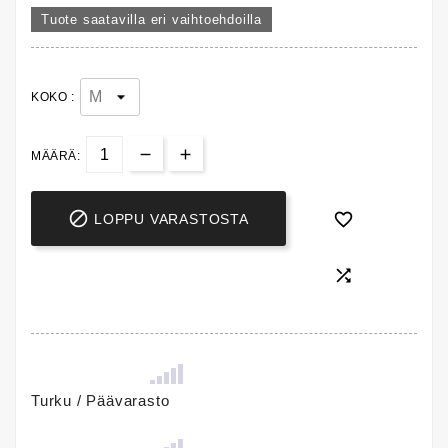
Tuote saatavilla eri vaihtoehdoilla
KOKO :
MÄÄRÄ:


LOPPU VARASTOSTA

Turku / Päävarasto