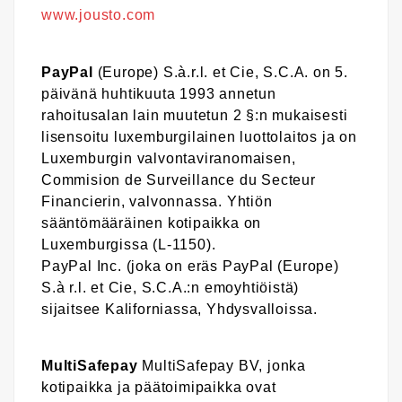
www.jousto.com
PayPal
(Europe) S.à.r.l. et Cie, S.C.A. on 5.
päivänä huhtikuuta 1993 annetun
rahoitusalan lain muutetun 2 §:n mukaisesti
lisensoitu luxemburgilainen luottolaitos ja on
Luxemburgin valvontaviranomaisen,
Commision de Surveillance du Secteur
Financierin, valvonnassa. Yhtiön
sääntömääräinen kotipaikka on
Luxemburgissa (L-1150).
PayPal Inc. (joka on eräs PayPal (Europe)
S.à r.l. et Cie, S.C.A.:n emoyhtiöistä)
sijaitsee Kaliforniassa, Yhdysvalloissa.
MultiSafepay
MultiSafepay BV, jonka
kotipaikka ja päätoimipaikka ovat