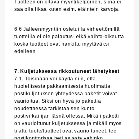
Tuotteen on oltava myyntikelpoinen, siinä ei
saa olla likaa kuten esim. eläintein karvoja.
6.6 Jälleenmyyntiin ostetuilla virheettömillä
tuotteilla ei ole palautus- eikä vaihto-oikeutta
koska tuotteet ovat hankittu myytäväksi
edelleen.
7. Kuljetuksessa rikkoutuneet lähetykset
7.1. Toisinaan voi käydä niin, että
huolellisesta pakkaamisesta huolimatta
postikuljetuksen yhteydessä paketit voivat
vaurioitua. Siksi on hyvä jo pakettia
noudettaessa tarkistaa sen kunto
postivirkailijan läsnä ollessa. Mikäli paketti
on vaurioitunut kuljetuksessa ja mikäli myös
tilattu tuote/tuotteet ovat vaurioituneet, tee
postikonttorissa heti asiasta vahinko