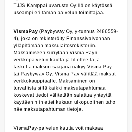
TJJS Kamppailuvaruste Oy:llä on käytössä
useampi eri tämän palvelun toimittajaa.
VismaPay
(Paybyway Oy, y-tunnus 2486559-
4), joka on rekisteröity Finanssivalvonnan
ylläpitämään maksulaitosrekisteriin.
Maksamiseen siirrytään Visma Payn
verkkopalvelun kautta ja tiliotteella ja
laskulla maksun saajana näkyy Visma Pay
tai Paybyway Oy. Visma Pay välittää maksut
verkkokauppiaalle. Maksaminen on
turvallista sillä kaikki maksutapahtumaa
koskevat tiedot välitetään salattua yhteyttä
käyttäen niin ettei kukaan ulkopuolinen taho
näe maksutapahtuman tietoja.
VismaPay-palvelun kautta voit maksaa