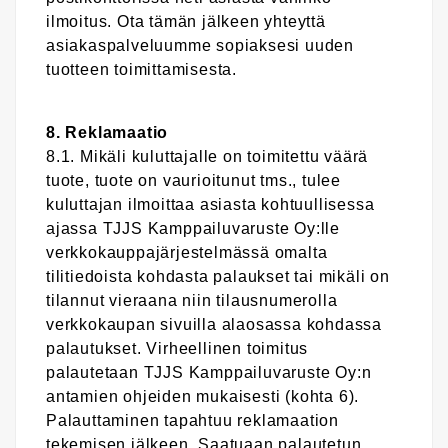
ilmoitus. Ota tämän jälkeen yhteyttä
asiakaspalveluumme sopiaksesi uuden
tuotteen toimittamisesta.
8. Reklamaatio
8.1. Mikäli kuluttajalle on toimitettu väärä
tuote, tuote on vaurioitunut tms., tulee
kuluttajan ilmoittaa asiasta kohtuullisessa
ajassa TJJS Kamppailuvaruste Oy:lle
verkkokauppajärjestelmässä omalta
tilitiedoista kohdasta palaukset tai mikäli on
tilannut vieraana niin tilausnumerolla
verkkokaupan sivuilla alaosassa kohdassa
palautukset. Virheellinen toimitus
palautetaan TJJS Kamppailuvaruste Oy:n
antamien ohjeiden mukaisesti (kohta 6).
Palauttaminen tapahtuu reklamaation
tekemisen jälkeen. Saatuaan palautetun