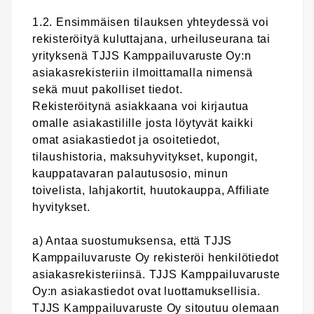
1.2. Ensimmäisen tilauksen yhteydessä voi
rekisteröityä kuluttajana, urheiluseurana tai
yrityksenä TJJS Kamppailuvaruste Oy:n
asiakasrekisteriin ilmoittamalla nimensä
sekä muut pakolliset tiedot.
Rekisteröitynä asiakkaana voi kirjautua
omalle asiakastilille josta löytyvät kaikki
omat asiakastiedot ja osoitetiedot,
tilaushistoria, maksuhyvitykset, kupongit,
kauppatavaran palautusosio, minun
toivelista, lahjakortit, huutokauppa, Affiliate
hyvitykset.
a) Antaa suostumuksensa, että TJJS
Kamppailuvaruste Oy rekisteröi henkilötiedot
asiakasrekisteriinsä. TJJS Kamppailuvaruste
Oy:n asiakastiedot ovat luottamuksellisia.
TJJS Kamppailuvaruste Oy sitoutuu olemaan