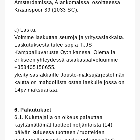
Amsterdamissa, Alankomaissa, osoitteessa
Kraanspoor 39 (1033 SC).
c) Lasku.
Voimme laskuttaa seuroja ja yritysasiakkaita.
Laskutuksesta tulee sopia TJJS
Kamppailuvaruste Oy:n kanssa. Olemalla
erikseen yhteydessä asiakaspalveluumme
+358405158655.
yksityisasiakkaille Jousto-maksujärjestelmän
kautta on mahdollista ostaa laskulle jossa on
14pv maksuaikaa.
6. Palautukset
6.1. Kuluttajalla on oikeus palauttaa
käyttämättömät tuotteet neljäntoista (14)
päivän kuluessa tuotteen / tuotteiden
vastaanottamisesta, vastaanottamispäivä