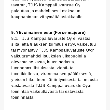
tavaran, TJJS Kamppailuvaruste Oy
palauttaa jo mahdollisesti maksetun
kauppahinnan viipymättä asiakkaalle.
9. Ylivoimainen este (Force majeure)
9.1. TJJS Kamppailuvaruste Oy ei vastaa
siitä, että tilauksen toimitus estyy, vaikeutuu
tai myöhästyy TJJS Kamppailuvaruste Oy:n
vaikutusmahdollisuuksien ulkopuolella
olevasta seikasta, kuten sodasta,
luonnonmullistuksesta, vienti- tai
tuontikiellosta, viranomaisen päätöksestä,
yleisen liikenteen häiriintymisestä tai muusta
vastaavasta TJJS Kamppailuvaruste Oy:n
toimintaa vaikeuttavasta tai estävästä
toiminnasta.