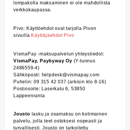
lompakolla maksaminen ei ole mahdollista
verkkokaupassa.
Pivo: Käyttöehdot ovat tarjolla Pivon
sivuilla
Käyttäjäehdot Pivo
VismaPay -maksupalvelun yhteystiedot:
VismaPay, Paybyway Oy
(Y-tunnus
2486559-4)
Sähköposti: helpdesk@vismapay.com
Puhelin: 09 315 42 037 (arkisin klo 8-16)
Postiosoite: Laserkatu 6, 53850
Lappeenranta
Jousto
lasku ja osamaksu on kotimainen
palvelu, jolla teet ostoksesi nopeasti ja
turvallisesti. Jousto on tarkoitettu