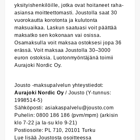
yksityishenkilöille, jotka ovat hoitaneet raha-
asiansa moitteettomasti. Joustolla saat 30
vuorokautta korotonta ja kulutonta
maksuaikaa. Laskun saatuasi voit päättää
maksatko sen kokonaan vai osissa.
Osamaksulla voit maksaa ostoksesi jopa 36
erässä. Voit maksaa Joustolla 30–3000
euron ostoksia. Luotonmyöntäjänä toimii
Aurajoki Nordic Oy.
Jousto -maksupalvelun yhteystiedot:
Aurajoki Nordic Oy
/ Jousto (Y-tunnus:
1998514-5)
Sähköposti: asiakaspalvelu@jousto.com
Puhelin: 0800 186 186 (pvm/mpm) (arkisin
klo 7-22 ja la-su klo 9-21)
Postiosoite: PL 710, 20101 Turku
Lue lisää Joustosta osoitteessa