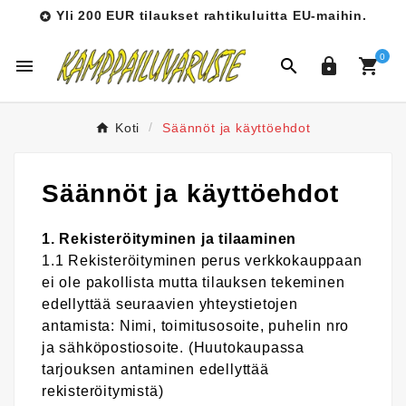
Yli 200 EUR tilaukset rahtikuluitta EU-maihin.

0




Koti
Säännöt ja käyttöehdot
Säännöt ja käyttöehdot
1. Rekisteröityminen ja tilaaminen
1.1 Rekisteröityminen perus verkkokauppaan
ei ole pakollista mutta tilauksen tekeminen
edellyttää seuraavien yhteystietojen
antamista: Nimi, toimitusosoite, puhelin nro
ja sähköpostiosoite. (Huutokaupassa
tarjouksen antaminen edellyttää
rekisteröitymistä)