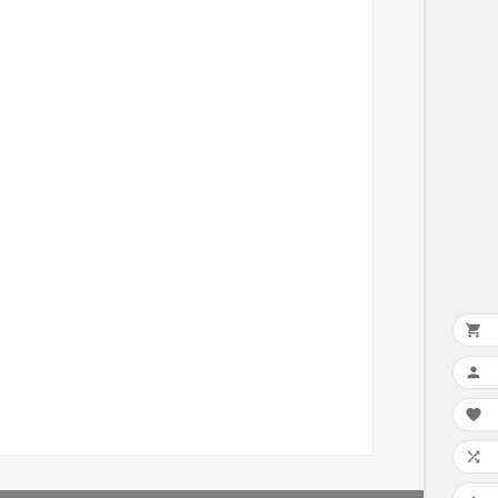



