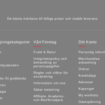
De bästa märkena till billiga priser och snabb leverans
jningskategorier
Vårt Företag
Ditt Konto
r
Frakt & Retur
Personlig infor
Integritetspolicy och
Merchandise
behandling av
avkastning
rbjudanden
personuppgifter
Ordrar
Regler och villkor för
Kreditslipp
användning
No-Gi godkända
Adresser
Information om oss
ryu
Kuponger
Säker betalning
Maga
My wishlists
Affiliate, Academy-
do
och Återförsäljare
Gästspårning