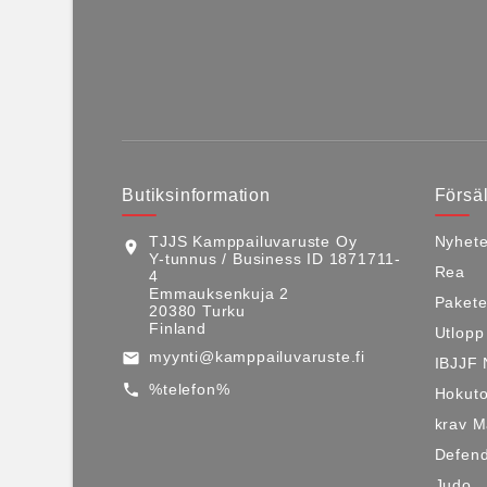
Butiksinformation
Försäl
TJJS Kamppailuvaruste Oy
Nyhete
location_on
Y-tunnus / Business ID 1871711-
Rea
4
Emmauksenkuja 2
Pakete
20380 Turku
Finland
Utlopp
myynti@kamppailuvaruste.fi
email
IBJJF 
%telefon%
call
Hokuto
krav 
Defen
Judo