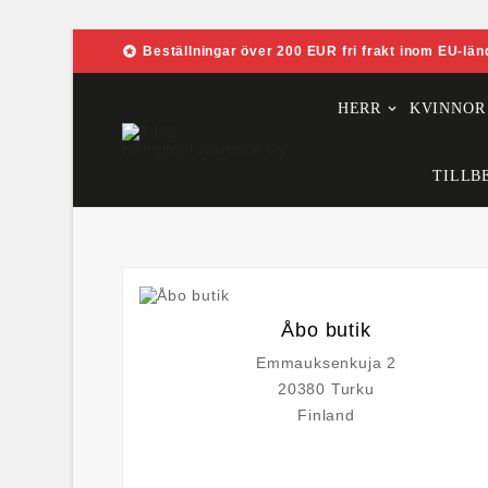

Beställningar över 200 EUR fri frakt inom EU-län
HERR
KVINNOR
TILLB
Åbo butik
Emmauksenkuja 2
20380 Turku
Finland