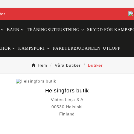
der.
BARN
TRÄNINGSUTRUSTNING
SKYDD FÖR KAMPSP
EHÖR
KAMPSPORT
PAKETERBJUDANDEN
UTLOPP
Hem
Våra butiker
Butiker
Helsingfors butik
Viides Linja 3 A
00530 Helsinki
Finland