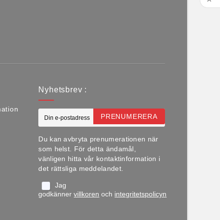

Nyhetsbrev :
mation
PRENUMERERA
Du kan avbryta prenumerationen när
som helst. För detta ändamål,
vänligen hitta vår kontaktinformation i
det rättsliga meddelandet.
Jag
godkänner
villkoren
och
integritetspolicyn