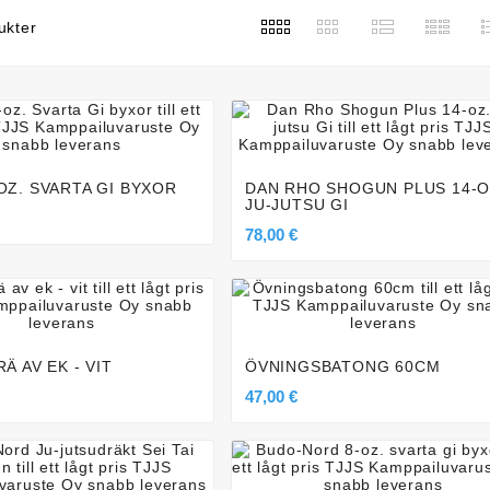
ukter







OZ. SVARTA GI BYXOR
DAN RHO SHOGUN PLUS 14-O
JU-JUTSU GI
78,00 €







Ä AV EK - VIT
ÖVNINGSBATONG 60CM
47,00 €






