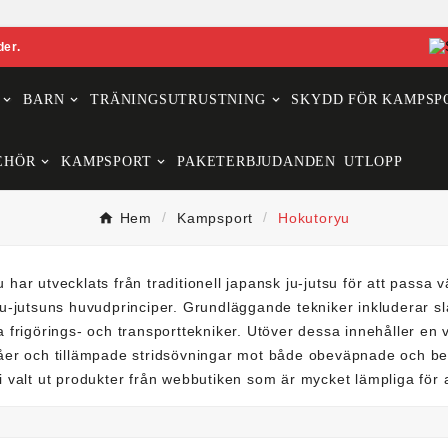
der.
BARN
TRÄNINGSUTRUSTNING
SKYDD FÖR KAMPSP
EHÖR
KAMPSPORT
PAKETERBJUDANDEN
UTLOPP
Hem
Kampsport
Hokutoryu
 har utvecklats från traditionell japansk ju-jutsu för att pass
ju-jutsuns huvudprinciper. Grundläggande tekniker inkluderar sl
a frigörings- och transporttekniker. Utöver dessa innehåller en 
våer och tillämpade stridsövningar mot både obeväpnade och 
i valt ut produkter från webbutiken som är mycket lämpliga för a