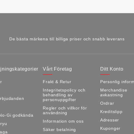
De bästa märkena till billiga priser och snabb leverans
jningskategorier
Vårt Företag
Ditt Konto
r
Frakt & Retur
Personlig infor
Integritetspolicy och
Merchandise
behandling av
avkastning
rbjudanden
personuppgifter
Ordrar
Regler och villkor för
Kreditslipp
användning
No-Gi godkända
Adresser
Information om oss
ryu
Kuponger
Säker betalning
Maga