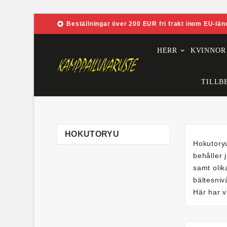

Beställningar över 200 EUR fri frakt inom EU-län
HERR
KVINNOR
TILLB
HOKUTORYU
Hokutoryu
behåller 
samt olik
bältesni
Här har v