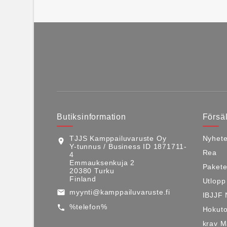
Butiksinformation
Försäl
TJJS Kamppailuvaruste Oy
Nyhete
location_on
Y-tunnus / Business ID 1871711-
Rea
4
Emmauksenkuja 2
Pakete
20380 Turku
Finland
Utlopp
myynti@kamppailuvaruste.fi
email
IBJJF 
%telefon%
call
Hokuto
krav 