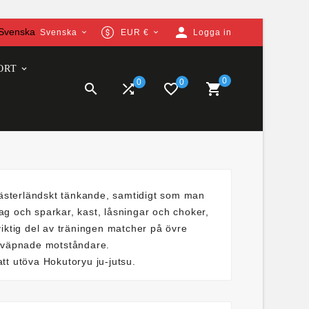
person
Svenska
EUR €
Logga in


ORT
0
0
0


favorite_border

a västerländskt tänkande, samtidigt som man
ag och sparkar, kast, låsningar och choker,
viktig del av träningen matcher på övre
beväpnade motståndare.
tt utöva Hokutoryu ju-jutsu.