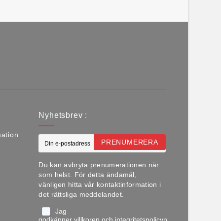
Nyhetsbrev :
mation
PRENUMERERA
Du kan avbryta prenumerationen när
som helst. För detta ändamål,
vänligen hitta vår kontaktinformation i
det rättsliga meddelandet.
Jag
godkänner
villkoren
och
integritetspolicyn