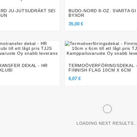
RD JU-JUTSUDRÄKT SEI
BUDO-NORD 8-OZ. SVARTA GI
GUN
BYXOR
35,00 €







ANSFER DEKAL - HR
TERMOÖVERFÖRINGSDEKAL 
KLUBI
FINNISH FLAG 10CM X 6CM
6,07 €
LOADING NEXT RESULTS..