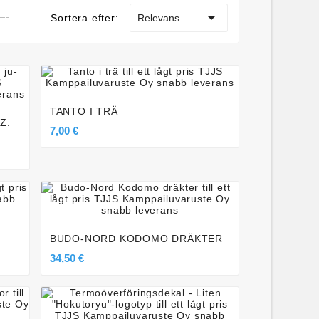

Sortera efter:
Relevans




TANTO I TRÄ
Z.
7,00 €




BUDO-NORD KODOMO DRÄKTER
34,50 €



