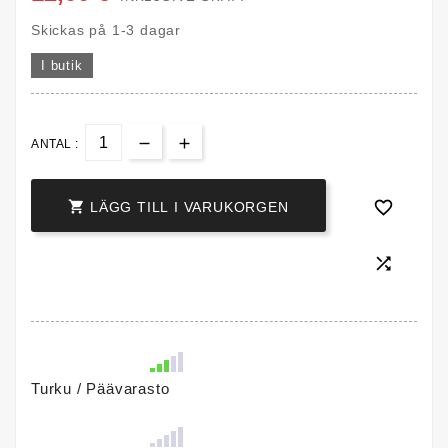
Skickas på 1-3 dagar
I butik
ANTAL :


LÄGG TILL I VARUKORGEN

Turku / Päävarasto