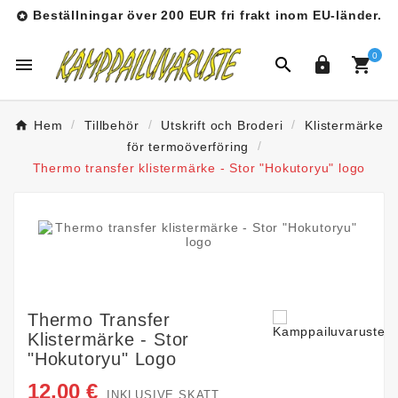
Beställningar över 200 EUR fri frakt inom EU-länder.

0




Hem
Tillbehör
Utskrift och Broderi
Klistermärke
för termoöverföring
Thermo transfer klistermärke - Stor "Hokutoryu" logo
Thermo Transfer
Klistermärke - Stor
"Hokutoryu" Logo
12,00 €
INKLUSIVE SKATT