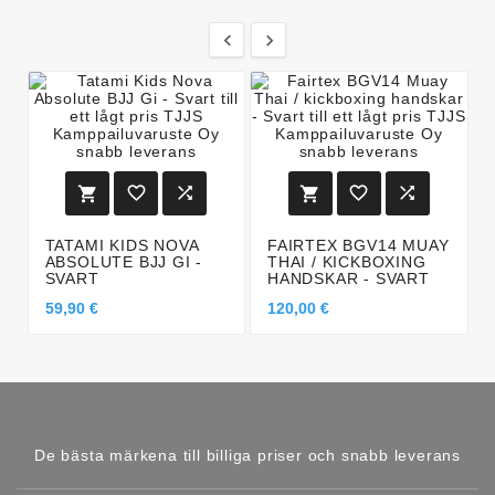








TATAMI KIDS NOVA
FAIRTEX BGV14 MUAY
ABSOLUTE BJJ GI -
THAI / KICKBOXING
SVART
HANDSKAR - SVART
59,90 €
120,00 €
De bästa märkena till billiga priser och snabb leverans