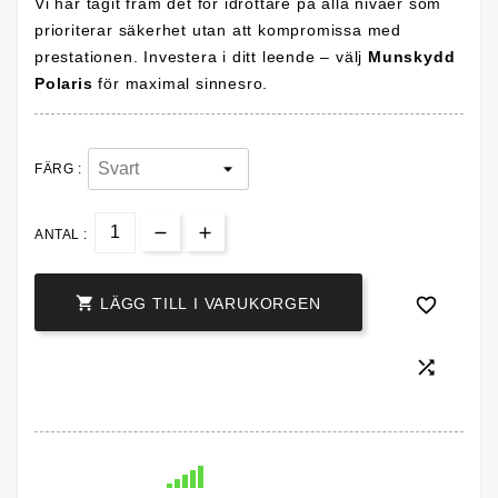
Vi har tagit fram det för idrottare på alla nivåer som
prioriterar säkerhet utan att kompromissa med
prestationen. Investera i ditt leende – välj
Munskydd
Polaris
för maximal sinnesro.
FÄRG :
ANTAL :


LÄGG TILL I VARUKORGEN
