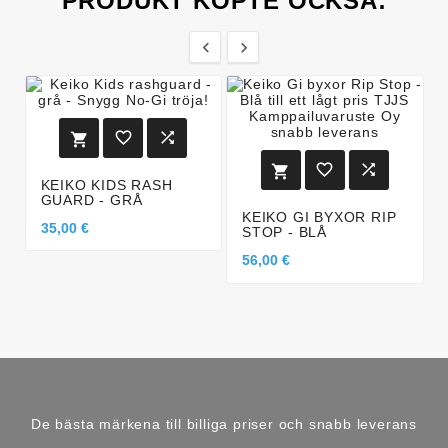
PRODUKT KÖPTE OCKSÅ:








KEIKO KIDS RASH
GUARD - GRÅ
KEIKO GI BYXOR RIP
35,00 €
STOP - BLÅ
56,00 €
De bästa märkena till billiga priser och snabb leverans