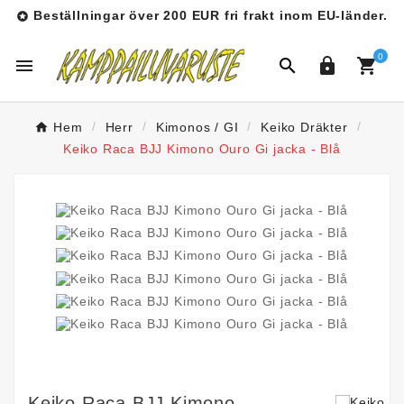
Beställningar över 200 EUR fri frakt inom EU-länder.

0




Hem
Herr
Kimonos / GI
Keiko Dräkter
Keiko Raca BJJ Kimono Ouro Gi jacka - Blå
Keiko Raca BJJ Kimono