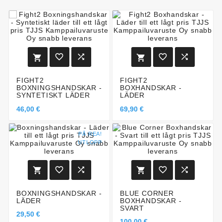






FIGHT2
FIGHT2
BOXNINGSHANDSKAR -
BOXHANDSKAR -
SYNTETISKT LÄDER
LÄDER
46,00 €
69,90 €
PÅ REA!
UTLOPP






BOXNINGSHANDSKAR -
BLUE CORNER
LÄDER
BOXHANDSKAR -
SVART
29,50 €
100,00 €