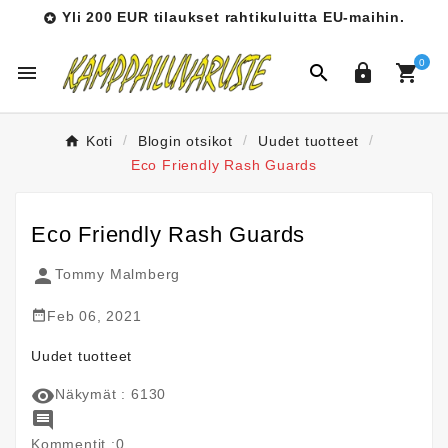
Yli 200 EUR tilaukset rahtikuluitta EU-maihin.

0




Koti
Blogin otsikot
Uudet tuotteet
Eco Friendly Rash Guards
Eco Friendly Rash Guards

Tommy Malmberg

Feb 06, 2021
Uudet tuotteet

Näkymät :
6130

Kommentit :0