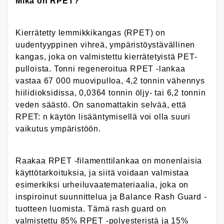
Mikä on RPET?
Kierrätetty lemmikkikangas (RPET) on
uudentyyppinen vihreä, ympäristöystävällinen
kangas, joka on valmistettu kierrätetyistä PET-
pulloista. Tonni regeneroitua RPET -lankaa
vastaa 67 000 muovipulloa, 4,2 tonnin vähennys
hiilidioksidissa, 0,0364 tonnin öljy- tai 6,2 tonnin
veden säästö. On sanomattakin selvää, että
RPET: n käytön lisääntymisellä voi olla suuri
vaikutus ympäristöön.
Raakaa RPET -filamenttilankaa on monenlaisia ​​
käyttötarkoituksia, ja siitä voidaan valmistaa
esimerkiksi urheiluvaatemateriaalia, joka on
inspiroinut suunnittelua ja Balance Rash Guard -
tuotteen luomista. Tämä rash guard on
valmistettu 85% RPET -polyesteristä ja 15%