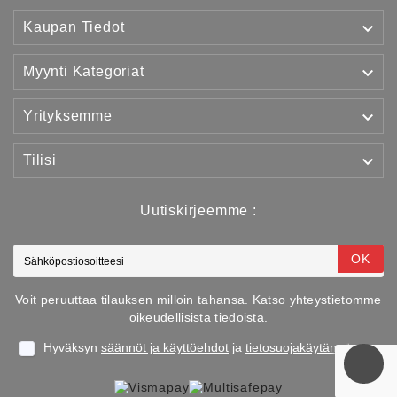

Kaupan Tiedot

Myynti Kategoriat

Yrityksemme

Tilisi
Uutiskirjeemme :
OK
Voit peruuttaa tilauksen milloin tahansa. Katso yhteystietomme
oikeudellisista tiedoista.
Hyväksyn
säännöt ja käyttöehdot
ja
tietosuojakäytännön