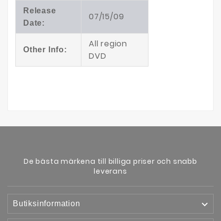
Release
07/15/09
Date:
All region
Other Info:
DVD
De bästa märkena till billiga priser och snabb
leverans

Butiksinformation