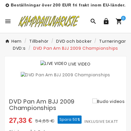
Beställningar över 200 EUR fri frakt inom EU-länder.

0




Hem
Tillbehör
DVD och böcker
Turneringar
DVD:s
DVD Pan Am BJJ 2009 Championships
LIVE VIDEO
DVD Pan Am BJJ 2009
Championships
27,33 €
Spara 50%
54,65 €
INKLUSIVE SKATT