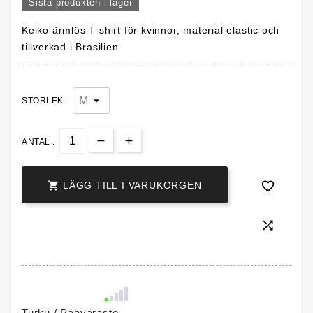
Sista produkten i lager
Keiko ärmlös T-shirt för kvinnor, material elastic och
tillverkad i Brasilien.
STORLEK :
ANTAL :


LÄGG TILL I VARUKORGEN

Turku / Päävarasto