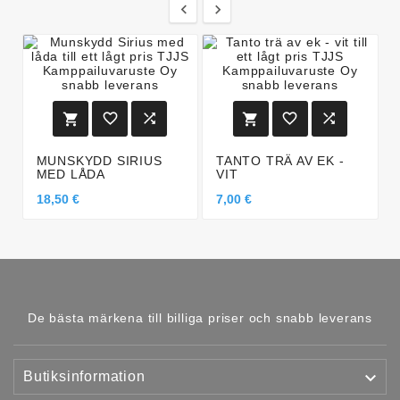








MUNSKYDD SIRIUS
TANTO TRÄ AV EK -
MED LÅDA
VIT
18,50 €
7,00 €
De bästa märkena till billiga priser och snabb leverans

Butiksinformation