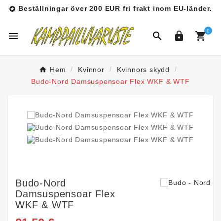
Beställningar över 200 EUR fri frakt inom EU-länder.

0




Hem
Kvinnor
Kvinnors skydd
Budo-Nord Damsuspensoar Flex WKF & WTF
Budo-Nord
Damsuspensoar Flex
WKF & WTF