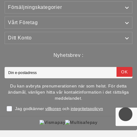

Försäljningskategorier

Vårt Företag

Ditt Konto
Nyhetsbrev :
OK
Du kan avbryta prenumerationen när som helst. För detta
ändamål, vänligen hitta vår kontaktinformation i det rättsliga
meddelandet.
Jag godkänner
villkoren
och
integritetspolicyn
Copyright © 2025 TJJS Kamppailuvaruste Oy