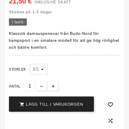
21,50 €
INKLUSIVE SKATT
Skickas på 1-3 dagar
I butik
Klassisk damsuspensoar från Budo-Nord för
kampsport i en smalare modell för att ge hög rörlighet
och bättre komfort.
STORLEK :
ANTAL :


LÄGG TILL I VARUKORGEN
