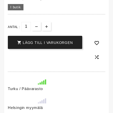
I butik
ANTAL :


LÄGG TILL I VARUKORGEN

Turku / Päävarasto
Helsingin myymälä