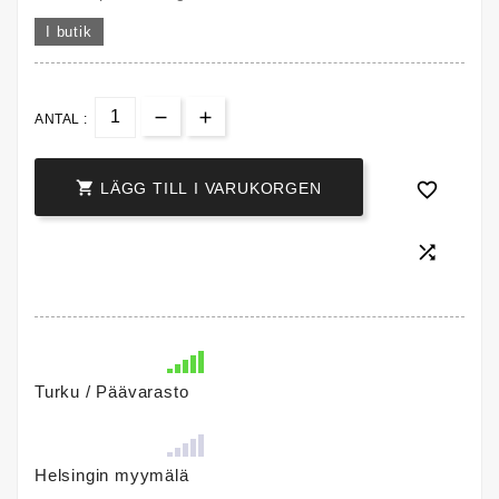
I butik
ANTAL :


LÄGG TILL I VARUKORGEN

Turku / Päävarasto
Helsingin myymälä