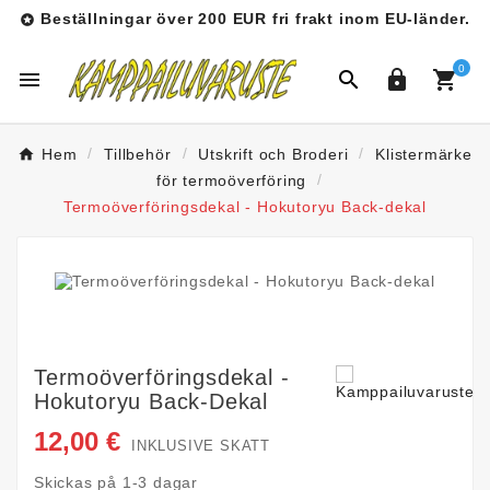
Beställningar över 200 EUR fri frakt inom EU-länder.

0




Hem
Tillbehör
Utskrift och Broderi
Klistermärke
för termoöverföring
Termoöverföringsdekal - Hokutoryu Back-dekal
Termoöverföringsdekal -
Hokutoryu Back-Dekal
12,00 €
INKLUSIVE SKATT
Skickas på 1-3 dagar