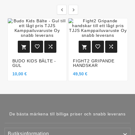








BUDO KIDS BÄLTE -
FIGHT2 GRIPANDE
GUL
HANDSKAR
10,00 €
49,50 €
De bästa märkena till billiga priser och snabb leverans

Butiksinformation