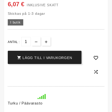
6,07 €
INKLUSIVE SKATT
Skickas på 1-3 dagar
I butik
ANTAL :


LÄGG TILL I VARUKORGEN

Turku / Päävarasto