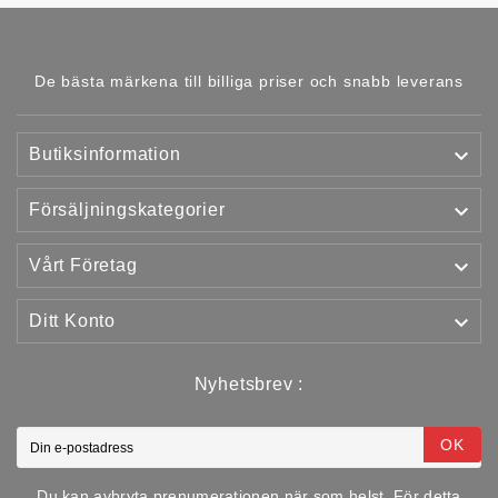
De bästa märkena till billiga priser och snabb leverans

Butiksinformation

Försäljningskategorier

Vårt Företag

Ditt Konto
Nyhetsbrev :
OK
Du kan avbryta prenumerationen när som helst. För detta