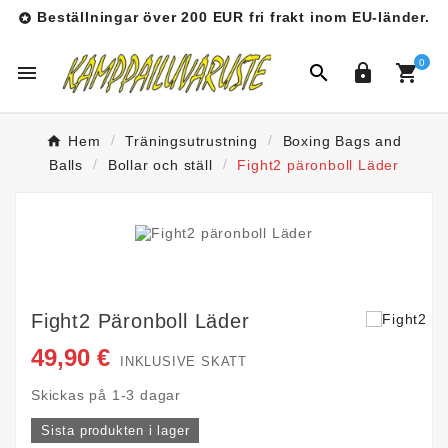
Beställningar över 200 EUR fri frakt inom EU-länder.

0




Hem
Träningsutrustning
Boxing Bags and
Balls
Bollar och ställ
Fight2 päronboll Läder
Fight2 Päronboll Läder
49,90 €
INKLUSIVE SKATT
Skickas på 1-3 dagar
Sista produkten i lager