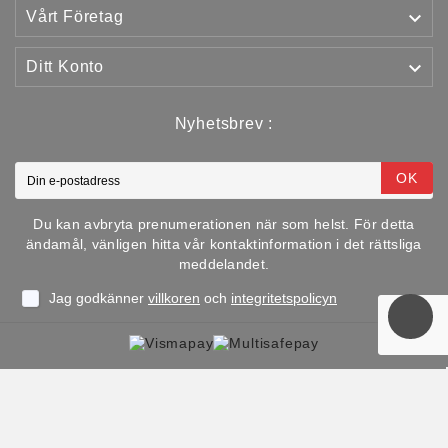

Vårt Företag

Ditt Konto
Nyhetsbrev :
OK
Du kan avbryta prenumerationen när som helst. För detta
ändamål, vänligen hitta vår kontaktinformation i det rättsliga
meddelandet.
Jag godkänner
villkoren
och
integritetspolicyn
Copyright © 2025 TJJS Kamppailuvaruste Oy