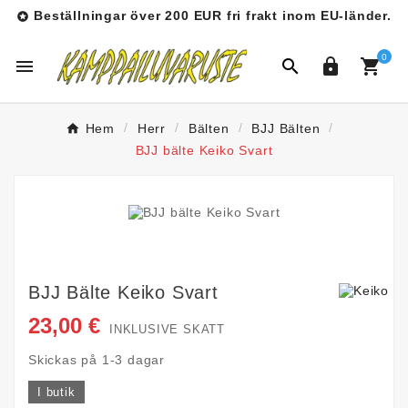
Beställningar över 200 EUR fri frakt inom EU-länder.

0




Hem
Herr
Bälten
BJJ Bälten
BJJ bälte Keiko Svart
BJJ Bälte Keiko Svart
23,00 €
INKLUSIVE SKATT
Skickas på 1-3 dagar
I butik