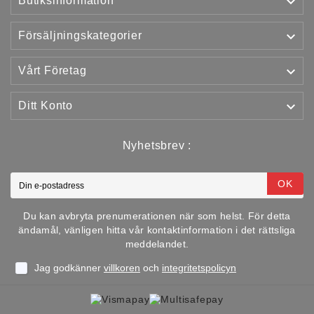

Butiksinformation

Försäljningskategorier

Vårt Företag

Ditt Konto
Nyhetsbrev :
OK
Du kan avbryta prenumerationen när som helst. För detta
ändamål, vänligen hitta vår kontaktinformation i det rättsliga
meddelandet.
Jag godkänner
villkoren
och
integritetspolicyn