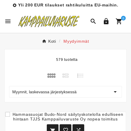
Yli 200 EUR tilaukset rahtikuluitta EU-maihin.

0




Koti
Myydyimmät
579 tuotetta

Myynnit, laskevassa järjestyksessä


