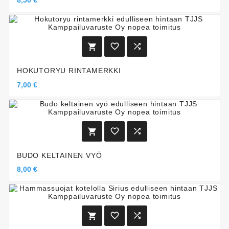
8,50 €



HOKUTORYU RINTAMERKKI
7,00 €



BUDO KELTAINEN VYÖ
8,00 €


