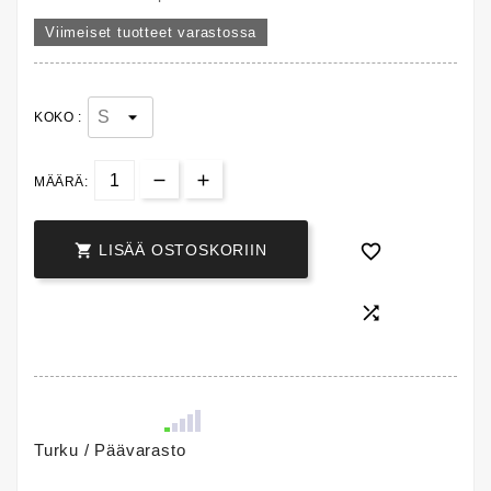
Viimeiset tuotteet varastossa
KOKO :
MÄÄRÄ:


LISÄÄ OSTOSKORIIN

Turku / Päävarasto