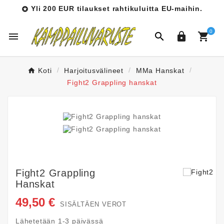
Yli 200 EUR tilaukset rahtikuluitta EU-maihin.

0




Koti
Harjoitusvälineet
MMa Hanskat
Fight2 Grappling hanskat
Fight2 Grappling
Hanskat
49,50 €
SISÄLTÄEN VEROT
Lähetetään 1-3 päivässä