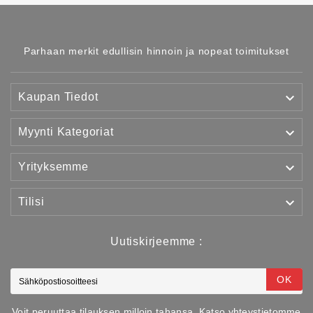
Parhaan merkit edullisin hinnoin ja nopeat toimitukset

Kaupan Tiedot

Myynti Kategoriat

Yrityksemme

Tilisi
Uutiskirjeemme :
OK
Voit peruuttaa tilauksen milloin tahansa. Katso yhteystietomme