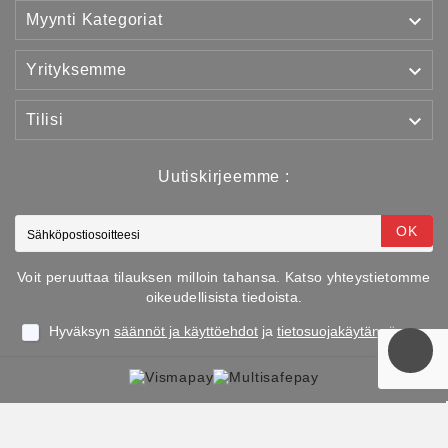

Myynti Kategoriat

Yrityksemme

Tilisi
Uutiskirjeemme :
OK
Voit peruuttaa tilauksen milloin tahansa. Katso yhteystietomme
oikeudellisista tiedoista.
Hyväksyn
säännöt ja käyttöehdot
ja
tietosuojakäytännön
Copyright © 2025 TJJS Kamppailuvaruste Oy