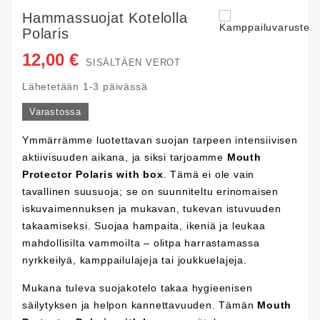
Hammassuojat Kotelolla
Polaris
12,00 €
SISÄLTÄEN VEROT
Lähetetään 1-3 päivässä
Varastossa
Ymmärrämme luotettavan suojan tarpeen intensiivisen
aktiivisuuden aikana, ja siksi tarjoamme
Mouth
Protector Polaris with box
. Tämä ei ole vain
tavallinen suusuoja; se on suunniteltu erinomaisen
iskuvaimennuksen ja mukavan, tukevan istuvuuden
takaamiseksi. Suojaa hampaita, ikeniä ja leukaa
mahdollisilta vammoilta – olitpa harrastamassa
nyrkkeilyä, kamppailulajeja tai joukkuelajeja.
Mukana tuleva suojakotelo takaa hygieenisen
säilytyksen ja helpon kannettavuuden. Tämän
Mouth