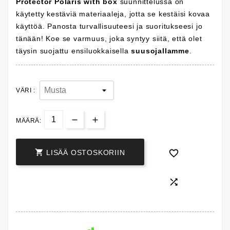
Protector Polaris with box
suunnittelussa on
käytetty kestäviä materiaaleja, jotta se kestäisi kovaa
käyttöä. Panosta turvallisuuteesi ja suoritukseesi jo
tänään! Koe se varmuus, joka syntyy siitä, että olet
täysin suojattu ensiluokkaisella
suusojallamme
.
VÄRI :
MÄÄRÄ:


LISÄÄ OSTOSKORIIN
