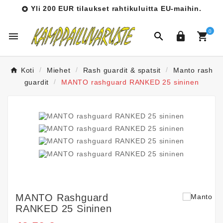
Yli 200 EUR tilaukset rahtikuluitta EU-maihin.

0




Koti
Miehet
Rash guardit & spatsit
Manto rash
guardit
MANTO rashguard RANKED 25 sininen
MANTO Rashguard
RANKED 25 Sininen