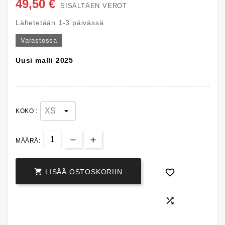
49,50 €
SISÄLTÄEN VEROT
Lähetetään 1-3 päivässä
Varastossa
Uusi malli 2025
KOKO :
MÄÄRÄ:


LISÄÄ OSTOSKORIIN
