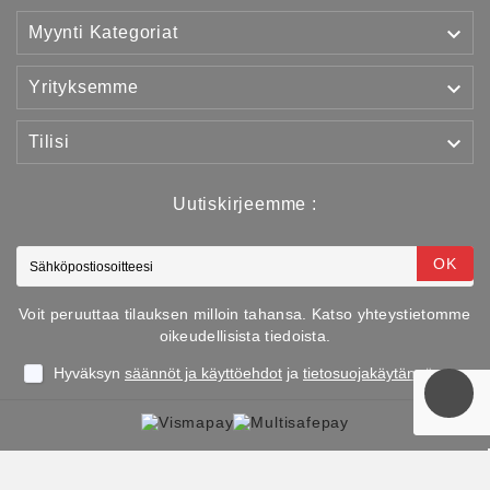

Myynti Kategoriat

Yrityksemme

Tilisi
Uutiskirjeemme :
OK
Voit peruuttaa tilauksen milloin tahansa. Katso yhteystietomme
oikeudellisista tiedoista.
Hyväksyn
säännöt ja käyttöehdot
ja
tietosuojakäytännön
Copyright © 2025 TJJS Kamppailuvaruste Oy