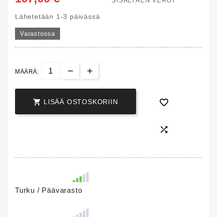
SISÄLTÄEN VEROT
Lähetetään 1-3 päivässä
Varastossa
MÄÄRÄ:


LISÄÄ OSTOSKORIIN

Turku / Päävarasto