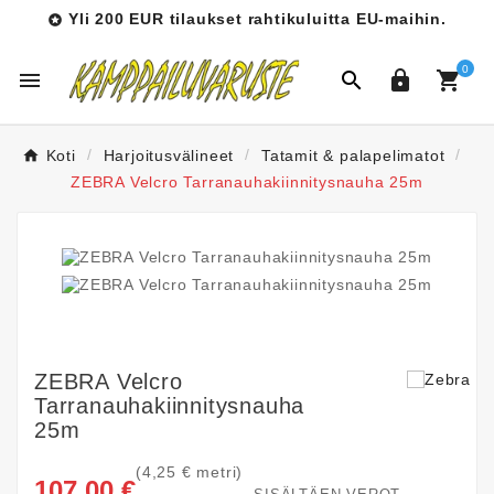
Yli 200 EUR tilaukset rahtikuluitta EU-maihin.

0




Koti
Harjoitusvälineet
Tatamit & palapelimatot
ZEBRA Velcro Tarranauhakiinnitysnauha 25m
ZEBRA Velcro
Tarranauhakiinnitysnauha
25m
(4,25 € metri)
107,00 €