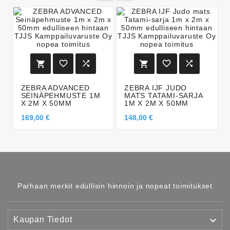






ZEBRA ADVANCED
ZEBRA IJF JUDO
SEINÄPEHMUSTE 1M
MATS TATAMI-SARJA
X 2M X 50MM
1M X 2M X 50MM
169,00 €
148,00 €
Parhaan merkit edullisin hinnoin ja nopeat toimitukset

Kaupan Tiedot