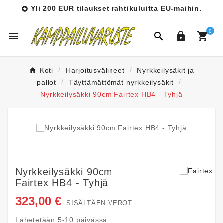
Yli 200 EUR tilaukset rahtikuluitta EU-maihin.

0




Koti
Harjoitusvälineet
Nyrkkeilysäkit ja
pallot
Täyttämättömät nyrkkeilysäkit
Nyrkkeilysäkki 90cm Fairtex HB4 - Tyhjä
Nyrkkeilysäkki 90cm
Fairtex HB4 - Tyhjä
323,00 €
SISÄLTÄEN VEROT
Lähetetään 5-10 päivässä