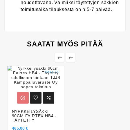
noudettavana. Valmiiksi täytettyjen säkkien
toimitusaika tilauksesta on n.5-7 päivää.
SAATAT MYÖS PITÄÄ


PAKETTI



NYRKKEILYSÄKKI
90CM FAIRTEX HB4 -
TÄYTETTY
465,00 €