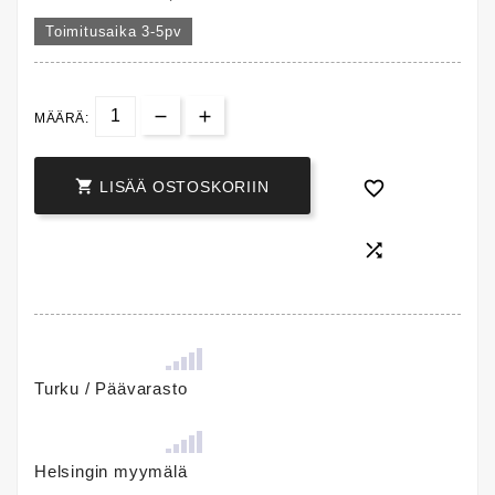
Toimitusaika 3-5pv
MÄÄRÄ:


LISÄÄ OSTOSKORIIN

Turku / Päävarasto
Helsingin myymälä