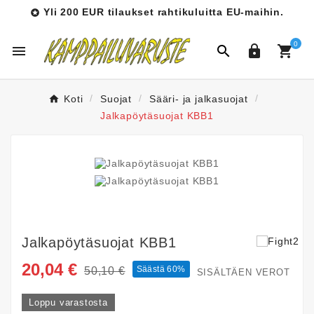
Yli 200 EUR tilaukset rahtikuluitta EU-maihin.

0




Koti
Suojat
Sääri- ja jalkasuojat
Jalkapöytäsuojat KBB1
Jalkapöytäsuojat KBB1
20,04 €
Säästä 60%
50,10 €
SISÄLTÄEN VEROT
Loppu varastosta