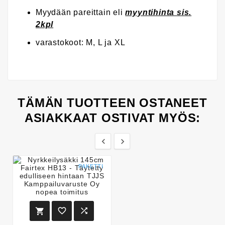
Myydään pareittain eli
myyntihinta sis.
2kpl
varastokoot: M, L ja XL
TÄMÄN TUOTTEEN OSTANEET
ASIAKKAAT OSTIVAT MYÖS:


PAKETTI


