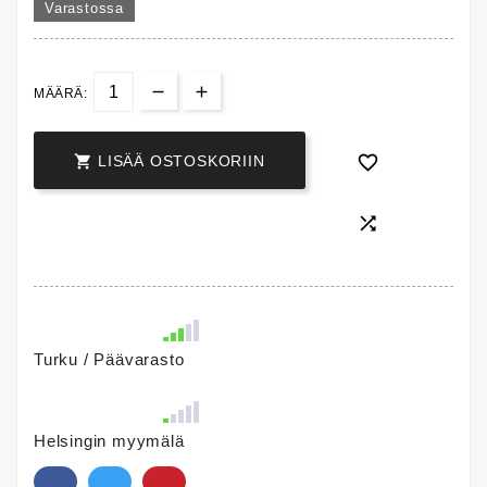
Varastossa
MÄÄRÄ:


LISÄÄ OSTOSKORIIN

Turku / Päävarasto
Helsingin myymälä