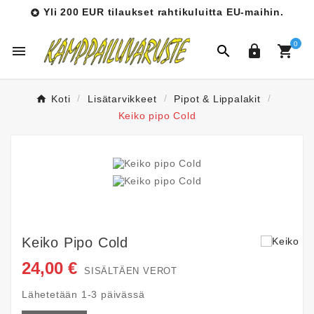
Yli 200 EUR tilaukset rahtikuluitta EU-maihin.

0




Koti
Lisätarvikkeet
Pipot & Lippalakit
Keiko pipo Cold
Keiko Pipo Cold
24,00 €
SISÄLTÄEN VEROT
Lähetetään 1-3 päivässä