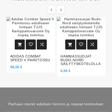








ADIDAS COMBAT
HAMMASSUOJAT
SPEED V PAINITOSSU
BUDO-NORD
SÄILYTYSKOTELOLLA
98,50 €
5,50 €
Parhaan merkit edullisin hinnoin ja nopeat toimitukset