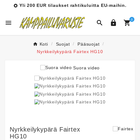
Yli 200 EUR tilaukset rahtikuluitta EU-maihin.

0




Koti
Suojat
Pääsuojat
Nyrkkeilykypärä Fairtex HG10
Suora video
Nyrkkeilykypärä Fairtex
HG10