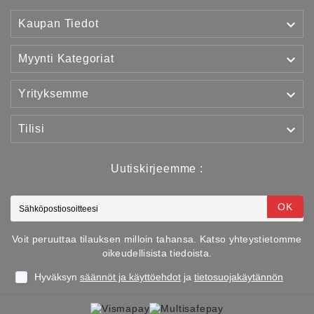

Kaupan Tiedot

Myynti Kategoriat

Yrityksemme

Tilisi
Uutiskirjeemme :
OK
Voit peruuttaa tilauksen milloin tahansa. Katso yhteystietomme
oikeudellisista tiedoista.
Hyväksyn
säännöt ja käyttöehdot
ja
tietosuojakäytännön