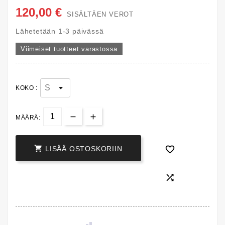
120,00 €
SISÄLTÄEN VEROT
Lähetetään 1-3 päivässä
Viimeiset tuotteet varastossa
KOKO :
MÄÄRÄ:


LISÄÄ OSTOSKORIIN
