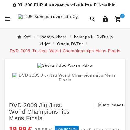
Yli 200 EUR tilaukset rahtikuluitta EU-maihin.

0




Koti
Lisätarvikkeet
kamppailu DVD:t ja
kirjat
Ottelu DVD:t
DVD 2009 Jiu-jitsu World Championships Mens Finals
Suora video
DVD 2009 Jiu-Jitsu
World Championships
Mens Finals
19,99 €
Säästä 50%
39,98 €