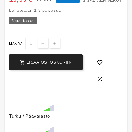
SISÄLTÄEN VEROT
Lähetetään 1-3 päivässä
Varastossa
MÄÄRÄ:


LISÄÄ OSTOSKORIIN

Turku / Päävarasto