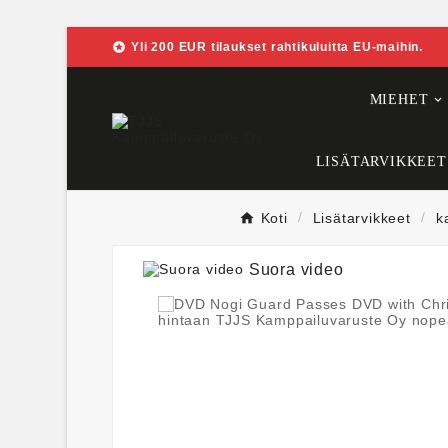

Yli 200 EUR tilaukset rahtikuluitta EU-maihin.
MIEHET
LISÄTARVIKKEET
Koti
Lisätarvikkeet
k
Suora video