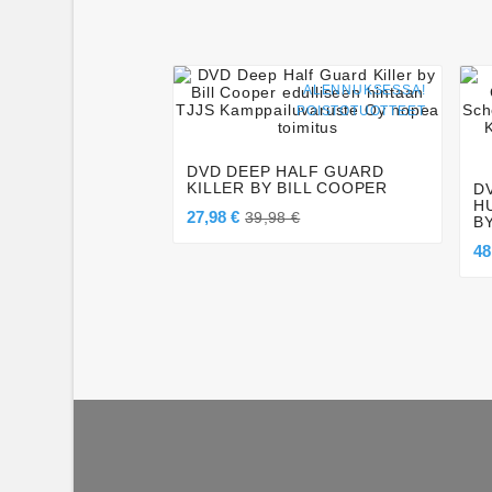
ALENNUKSESSA!




POISTOTUOTTEET
DVD DEEP HALF GUARD
KILLER BY BILL COOPER
D
H
27,98 €
39,98 €
B
48