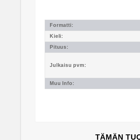
Formatti:
Kieli:
Pituus:
Julkaisu pvm:
Muu Info:
TÄMÄN TUO