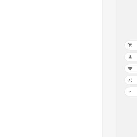




