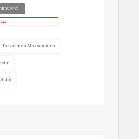
attavissa
uote
Turvallinen Maksaminen
ehdot
ehdot