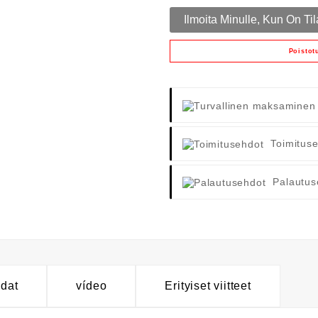
Ilmoita Minulle, Kun On Til
Poistot
Toimitus
Palautus
hdat
vídeo
Erityiset viitteet