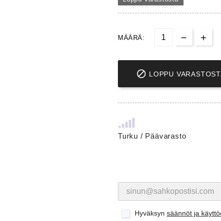
MÄÄRÄ:

LOPPU VARASTOST
Turku / Päävarasto
Hyväksyn
säännöt ja käytt