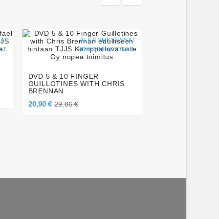


A!
ALENNUKSESSA!
AL




ET
POISTOTUOTTEET
POI
DVD THE ORIGIN
BERIMBOLO BY 
BRAGA
DVD 5 & 10 FINGER
27,63 €
39,47 €
GUILLOTINES WITH CHRIS
BRENNAN
20,90 €
29,86 €