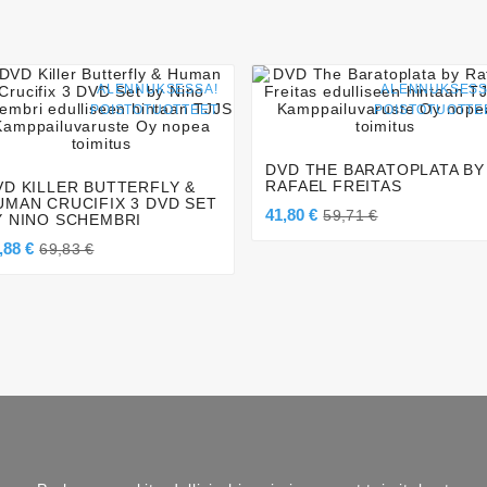
ALENNUKSESSA!
ALENNUKSESS




POISTOTUOTTEET
POISTOTUOTTE




DVD THE BARATOPLATA BY
RAFAEL FREITAS
VD KILLER BUTTERFLY &
UMAN CRUCIFIX 3 DVD SET
41,80 €
59,71 €
Y NINO SCHEMBRI
,88 €
69,83 €