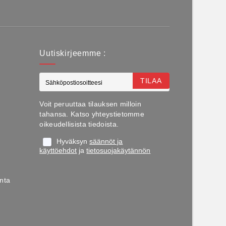
Uutiskirjeemme :
TILAA
Voit peruuttaa tilauksen milloin
tahansa. Katso yhteystietomme
oikeudellisista tiedoista.
Hyväksyn
säännöt ja
käyttöehdot
ja
tietosuojakäytännön
nta