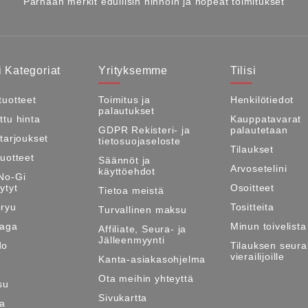
Parhaan merkit edullisin hinnoin ja nopeat toimitukset
 Kategoriat
Yrityksemme
Tilisi
tuotteet
Toimitus ja
Henkilötiedot
palautukset
ttu hinta
Kauppatavarat
GDPR Rekisteri- ja
palautetaan
itarjoukset
tietosuojaseloste
Tilaukset
tuotteet
Säännöt ja
Arvosetelini
käyttöehdot
No-Gi
ytyt
Osoitteet
Tietoa meistä
ryu
Tositteita
Turvallinen maksu
Maga
Minun toivelista
Affiliate, Seura- ja
Jälleenmyynti
do
Tilauksen seura
vierailijoille
Kanta-asiakasohjelma
Ota meihin yhteyttä
su
Sivukartta
ma