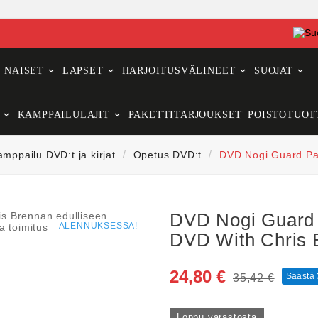
NAISET
LAPSET
HARJOITUSVÄLINEET
SUOJAT
KAMPPAILULAJIT
PAKETTITARJOUKSET
POISTOTUOT
amppailu DVD:t ja kirjat
Opetus DVD:t
DVD Nogi Guard Pa
DVD Nogi Guard
ALENNUKSESSA!
DVD With Chris 
24,80 €
Säästä
35,42 €
Loppu varastosta