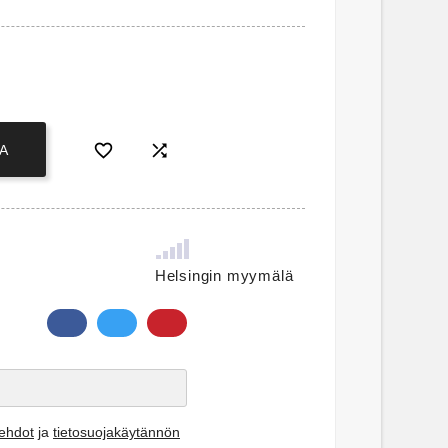


A
Helsingin myymälä
öehdot
ja
tietosuojakäytännön