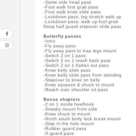
-Same side head pass
-Foot walk foot grab pass
-Foot walk knee slide pass
-Lockdown pass: leg stretch walk up
-Lockdown pass: walk up foot grab
Deep half guard stepover slide pass
Butterfly passes
-Intro
-Fly away pass
-Fly away pass to trap legs mount
-Switch 2 on 1 pass
-Switch 2 on 1 reach back pass
-Switch 2 on 1 flatten out pass
-Knee belly slide pass
-Knee belly slide pass from standing
-Stepover to knee on belly
-Knee squeeze & shuck to mount
-Reach over shoulder sit pass
Bonus chapters
-2 on 1 inside heelhook
-Sneaky mount from side
-Knee shuck to mount
-North south body lock break mount
-Step in the hole mount
-Rubber guard pass
-X-guard pass