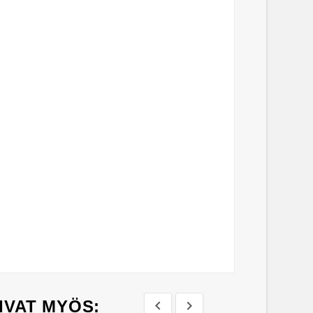
IVAT MYÖS:

