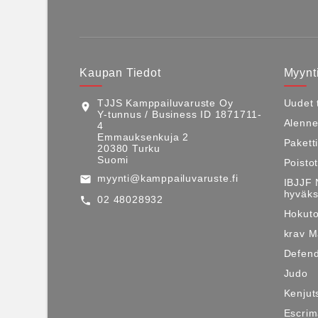
Kaupan Tiedot
Myynti
TJJS Kamppailuvaruste Oy
Uudet 
location_on
Y-tunnus / Business ID 1871711-
Alenne
4
Emmauksenkuja 2
Pakett
20380 Turku
Suomi
Poisto
myynti@kamppailuvaruste.fi
email
IBJJF 
hyväks
02 48028932
call
Hokuto
krav 
Defen
Judo
Kenjut
Escri