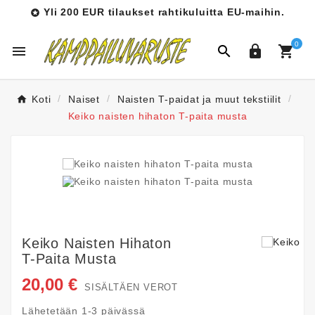
Yli 200 EUR tilaukset rahtikuluitta EU-maihin.

0




Koti
Naiset
Naisten T-paidat ja muut tekstiilit
Keiko naisten hihaton T-paita musta
Keiko Naisten Hihaton
T-Paita Musta
20,00 €
SISÄLTÄEN VEROT
Lähetetään 1-3 päivässä