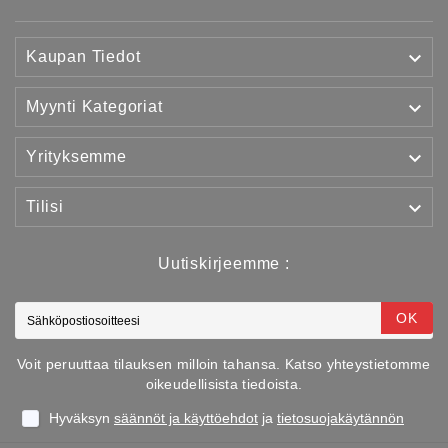

Kaupan Tiedot

Myynti Kategoriat

Yrityksemme

Tilisi
Uutiskirjeemme :
OK
Voit peruuttaa tilauksen milloin tahansa. Katso yhteystietomme
oikeudellisista tiedoista.
Hyväksyn
säännöt ja käyttöehdot
ja
tietosuojakäytännön