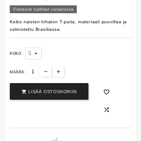
Viimeiset tuotteet varastossa
Keiko naisten hihaton T-paita, materiaali puuvillaa ja
valmistettu Brasiliassa.
KOKO :
MÄÄRÄ:


LISÄÄ OSTOSKORIIN
