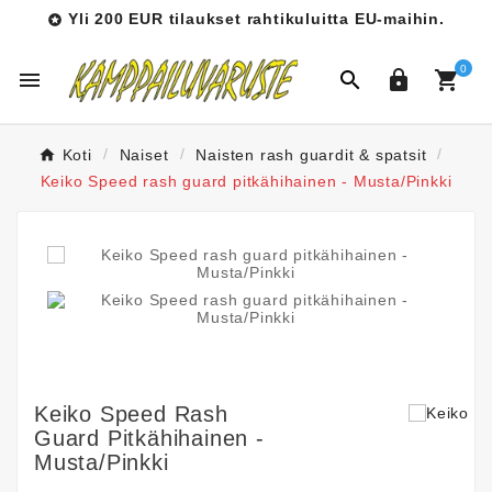
Yli 200 EUR tilaukset rahtikuluitta EU-maihin.

0




Koti
Naiset
Naisten rash guardit & spatsit
Keiko Speed rash guard pitkähihainen - Musta/Pinkki
Keiko Speed Rash
Guard Pitkähihainen -
Musta/Pinkki