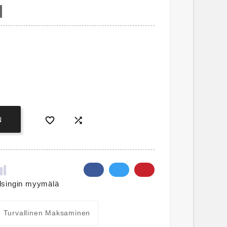


N
lsingin myymälä
Turvallinen Maksaminen