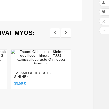




IVAT MYÖS:








ALASUOJAT FIGH
METALLISET
29,50 €
TATAMI GI HOUSUT -
SININEN
39,50 €