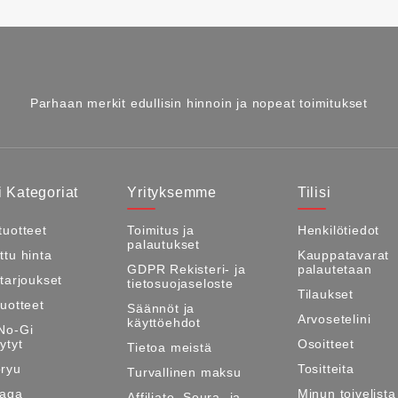
Parhaan merkit edullisin hinnoin ja nopeat toimitukset
 Kategoriat
Yrityksemme
Tilisi
tuotteet
Toimitus ja
Henkilötiedot
palautukset
ttu hinta
Kauppatavarat
GDPR Rekisteri- ja
palautetaan
itarjoukset
tietosuojaseloste
Tilaukset
tuotteet
Säännöt ja
Arvosetelini
käyttöehdot
No-Gi
ytyt
Osoitteet
Tietoa meistä
ryu
Tositteita
Turvallinen maksu
Maga
Minun toivelista
Affiliate, Seura- ja