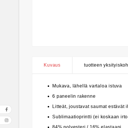
Kuvaus
tuotteen yksityisko
Mukava, lähellä vartaloa istuva
6 paneelin rakenne
Litteät, joustavat saumat estävät 
Sublimaatioprintti (ei koskaan irto
84% polyesteri / 16% elastaani