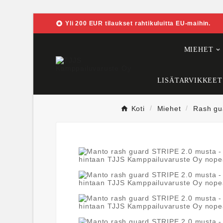

Yli 200 EUR tilaukset rahtikuluitta EU-maihin.
MIEHET
LISÄTARVIKKEET
Koti
Miehet
Rash gua