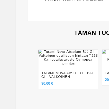
TÄMÄN TUO




TATAMI NOVA ABSOLUTE BJJ
T
GI - VALKOINEN
20
90,00 €