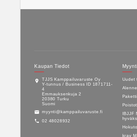
Kaupan Tiedot
Myynti
TJJS Kamppailuvaruste Oy
Uudet 
location_on
Y-tunnus / Business ID 1871711-
Alenne
4
Emmauksenkuja 2
Pakett
20380 Turku
Suomi
Poisto
myynti@kamppailuvaruste.fi
email
IBJJF 
hyväks
02 48028932
call
Hokuto
krav 