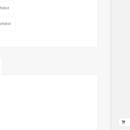
ehdot
ehdot
