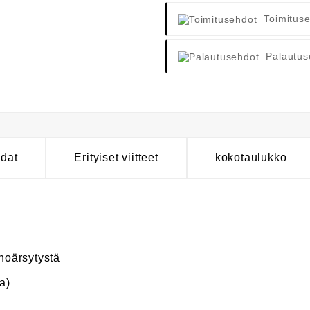
Toimitus
Palautus
hdat
Erityiset viitteet
kokotaulukko
ihoärsytystä
a)