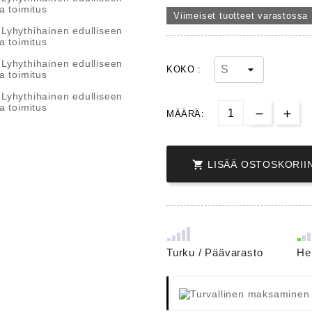
Viimeiset tuotteet varastossa
KOKO :
MÄÄRÄ:

LISÄÄ OSTOSKORII
Turku / Päävarasto
He