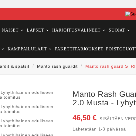
NAISET
LAPSET
HARJOITUSVÄLINEET
SUOJAT
KAMPPAILULAJIT
PAKETTITARJOUKSET
POISTOTUOT
rdit & spatsit
Manto rash guardit
Manto rash guard STRI
Manto Rash Gua
2.0 Musta - Lyhy
46,50 €
SISÄLTÄEN VER
Lähetetään 1-3 päivässä