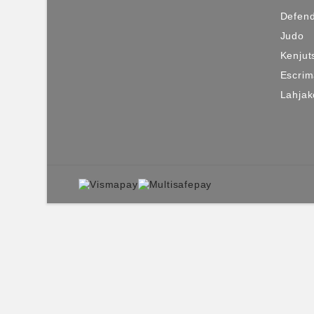
Defen
Judo
Kenjut
Escri
Lahjako