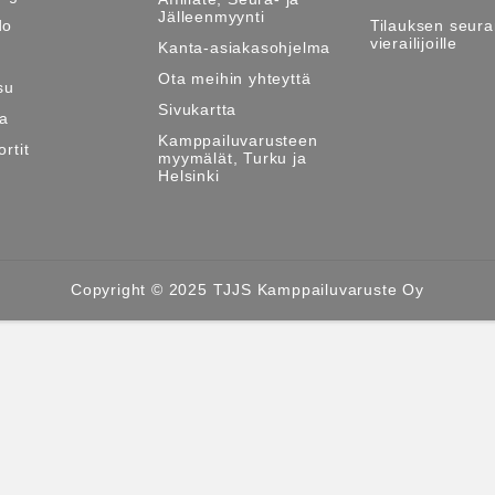
Jälleenmyynti
do
Tilauksen seura
vierailijoille
Kanta-asiakasohjelma
Ota meihin yhteyttä
su
Sivukartta
ma
Kamppailuvarusteen
rtit
myymälät, Turku ja
Helsinki
Copyright © 2025 TJJS Kamppailuvaruste Oy