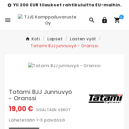
Yli 200 EUR tilaukset rahtikuluitta EU-maihin.

0




Koti
Lapset
Lasten vyöt
Tatami BJJ junnuvyö - Oranssi
Tatami BJJ Junnuvyö
- Oranssi
19,00 €
SISÄLTÄEN VEROT
Lähetetään 1-3 päivässä