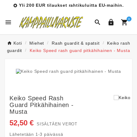
Yli 200 EUR tilaukset rahtikuluitta EU-maihin.

0




Koti
Miehet
Rash guardit & spatsit
Keiko rash
guardit
Keiko Speed rash guard pitkähihainen - Musta
Keiko Speed Rash
Guard Pitkähihainen -
Musta
52,50 €
SISÄLTÄEN VEROT
Lähetetään 1-3 päivässä