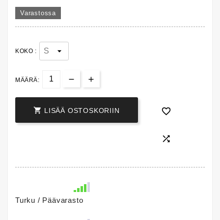
Varastossa
KOKO :
MÄÄRÄ:


LISÄÄ OSTOSKORIIN

Turku / Päävarasto