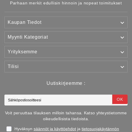
Parhaan merkit edullisin hinnoin ja nopeat toimitukset

Kaupan Tiedot

Myynti Kategoriat

Yrityksemme

Tilisi
Uutiskirjeemme :
OK
Voit peruuttaa tilauksen milloin tahansa. Katso yhteystietomme
oikeudellisista tiedoista.
Hyväksyn
säännöt ja käyttöehdot
ja
tietosuojakäytännön