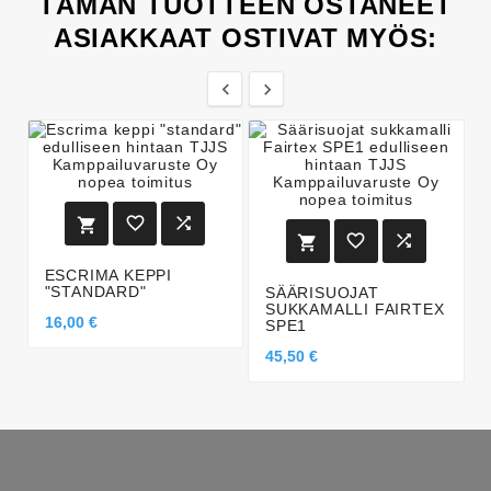
TÄMÄN TUOTTEEN OSTANEET
ASIAKKAAT OSTIVAT MYÖS:








ESCRIMA KEPPI
"STANDARD"
SÄÄRISUOJAT
SUKKAMALLI FAIRTEX
16,00 €
SPE1
45,50 €