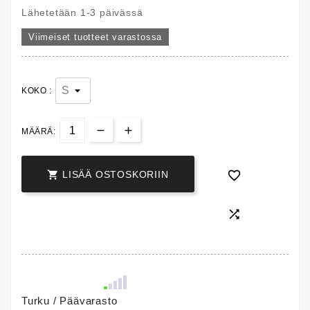
Lähetetään 1-3 päivässä
Viimeiset tuotteet varastossa
KOKO :
MÄÄRÄ:


LISÄÄ OSTOSKORIIN

Turku / Päävarasto