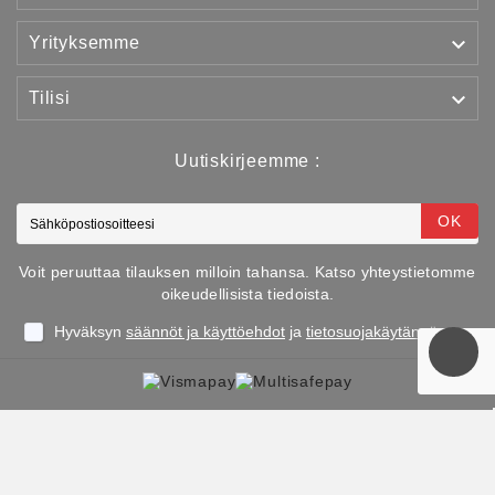

Yrityksemme

Tilisi
Uutiskirjeemme :
OK
Voit peruuttaa tilauksen milloin tahansa. Katso yhteystietomme
oikeudellisista tiedoista.
Hyväksyn
säännöt ja käyttöehdot
ja
tietosuojakäytännön
Copyright © 2025 TJJS Kamppailuvaruste Oy