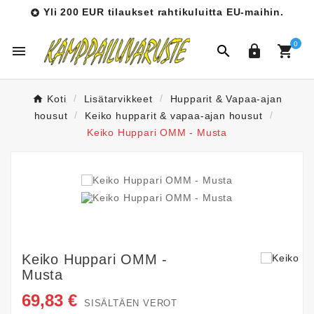
Yli 200 EUR tilaukset rahtikuluitta EU-maihin.

0




Koti
Lisätarvikkeet
Hupparit & Vapaa-ajan
housut
Keiko hupparit & vapaa-ajan housut
Keiko Huppari OMM - Musta
Keiko Huppari OMM -
Musta
69,83 €
SISÄLTÄEN VEROT