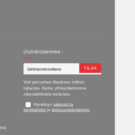
Uutiskirjeemme :
TILAA
Voit peruuttaa tilauksen milloin
tahansa. Katso yhteystietomme
oikeudellisista tiedoista.
Hyväksyn
säännöt ja
käyttöehdot
ja
tietosuojakäytännön
nta