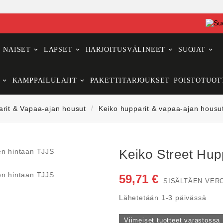
NAISET
LAPSET
HARJOITUSVÄLINEET
SUOJAT
KAMPPAILULAJIT
PAKETTITARJOUKSET
POISTOTUOT
rit & Vapaa-ajan housut
Keiko hupparit & vapaa-ajan housu
Keiko Street Hup
59,71 €
SISÄLTÄEN VER
Lähetetään 1-3 päivässä
Viimeiset tuotteet varastossa