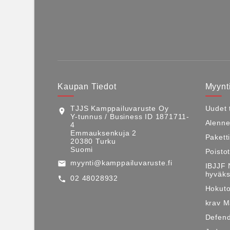
Kaupan Tiedot
Myynti
TJJS Kamppailuvaruste Oy
Uudet 
location_on
Y-tunnus / Business ID 1871711-
Alenne
4
Emmauksenkuja 2
Pakett
20380 Turku
Suomi
Poisto
myynti@kamppailuvaruste.fi
email
IBJJF 
hyväks
02 48028932
call
Hokuto
krav 
Defen