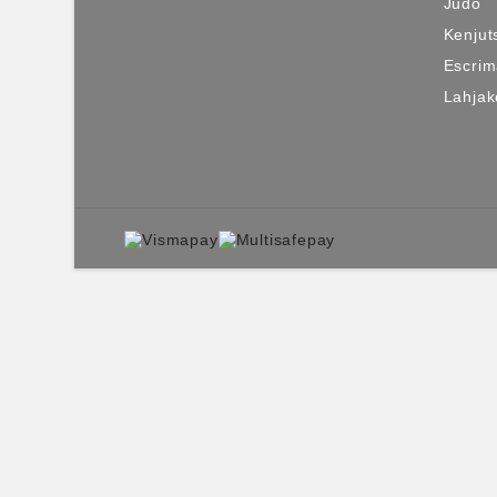
Judo
Kenjut
Escri
Lahjako