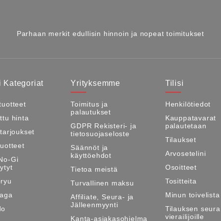
Parhaan merkit edullisin hinnoin ja nopeat toimitukset
 Kategoriat
Yrityksemme
Tilisi
tuotteet
Toimitus ja
Henkilötiedot
palautukset
ttu hinta
Kauppatavarat
GDPR Rekisteri- ja
palautetaan
itarjoukset
tietosuojaseloste
Tilaukset
tuotteet
Säännöt ja
Arvosetelini
käyttöehdot
No-Gi
ytyt
Osoitteet
Tietoa meistä
ryu
Tositteita
Turvallinen maksu
Maga
Minun toivelista
Affiliate, Seura- ja
Jälleenmyynti
do
Tilauksen seura
vierailijoille
Kanta-asiakasohjelma