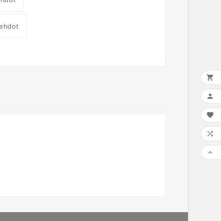
ehdot




