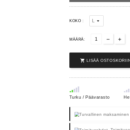
KOKO :
MÄÄRÄ:

LISÄÄ OSTOSKORII
Turku / Päävarasto
He
Toimitus