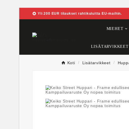

Yli 200 EUR tilaukset rahtikuluitta EU-maihin.
MIEHET
LISÄTARVIKKEET
Koti
Lisätarvikkeet
Huppa