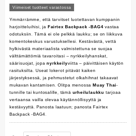
Viimeiset tuotteet varastossa
Ymmärrämme, että tarvitset luotettavan kumppanin
harjoitteluihisi, ja
Fairtex Backpack -BAG4
vastaa
odotuksiin. Tämä ei ole pelkkä laukku; se on liikkuva
komentokeskus varustuksellesi. Kestävästä, vettä
hylkivästä materiaalista valmistettuna se suojaa
välttämättömiä tavaroitasi – nyrkkeilyhanskat,
säärisuojat, jopa
nyrkkeily
viitta – päivittäisen käytön
rasituksilta. Useat lokerot pitävät kaiken
järjestyksessä, ja pehmustetut olkahihnat takaavat
mukavan kantamisen. Olitpa menossa
Muay Thai
-
tunnille tai kuntosalille, tämä
urheilulaukku
tarjoaa
vertaansa vailla olevaa käytännöllisyyttä ja
kestävyyttä. Panosta laatuun; panosta Fairtex
Backpack -BAG4.