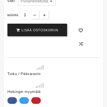
VÄRI :
MÄÄRÄ:


LISÄÄ OSTOSKORIIN

Turku / Päävarasto
Helsingin myymälä