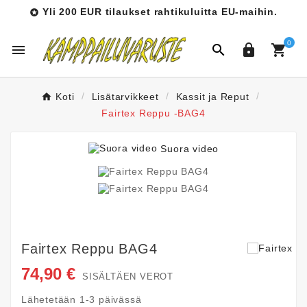
Yli 200 EUR tilaukset rahtikuluitta EU-maihin.

0




Koti
Lisätarvikkeet
Kassit ja Reput
Fairtex Reppu -BAG4
Suora video
Fairtex Reppu BAG4
74,90 €
SISÄLTÄEN VEROT
Lähetetään 1-3 päivässä