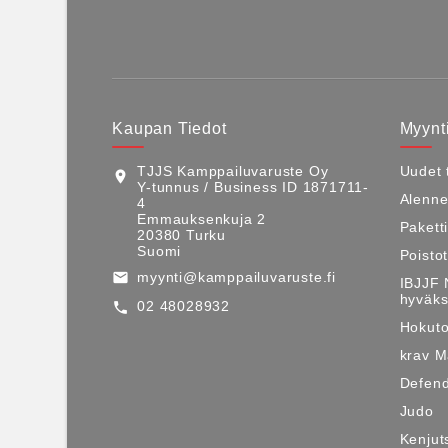
Kaupan Tiedot
Myynti
TJJS Kamppailuvaruste Oy
Uudet 
location_on
Y-tunnus / Business ID 1871711-
Alenne
4
Emmauksenkuja 2
Pakett
20380 Turku
Suomi
Poisto
myynti@kamppailuvaruste.fi
email
IBJJF 
hyväks
02 48028932
call
Hokuto
krav 
Defen
Judo
Kenjut