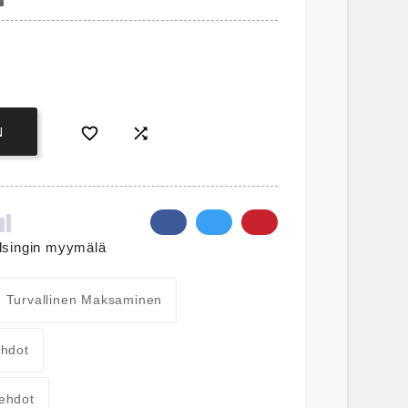


N
lsingin myymälä
Turvallinen Maksaminen
ehdot
ehdot