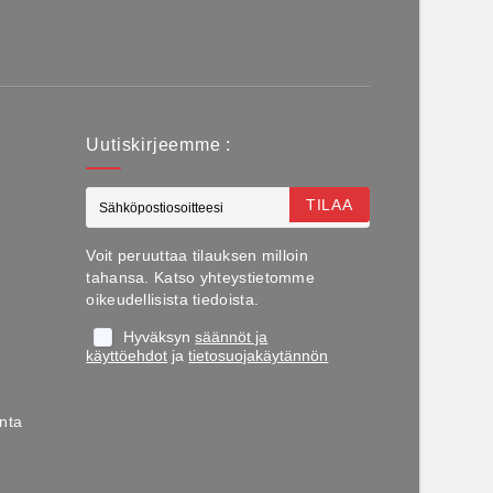
Uutiskirjeemme :
TILAA
Voit peruuttaa tilauksen milloin
tahansa. Katso yhteystietomme
oikeudellisista tiedoista.
Hyväksyn
säännöt ja
käyttöehdot
ja
tietosuojakäytännön
nta