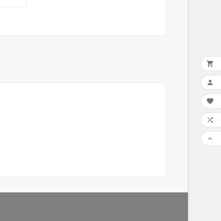




