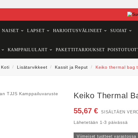
NAISET
LAPSET
HARJOITUSVÄLINEET
SUOJAT
KAMPPAILULAJIT
PAKETTITARJOUKSET
POISTOTUOT
Koti
Lisätarvikkeet
Kassit ja Reput
Keiko thermal bag t
Keiko Thermal Ba
55,67 €
SISÄLTÄEN VER
Lähetetään 1-3 päivässä
Viimeiset tuotteet varastossa