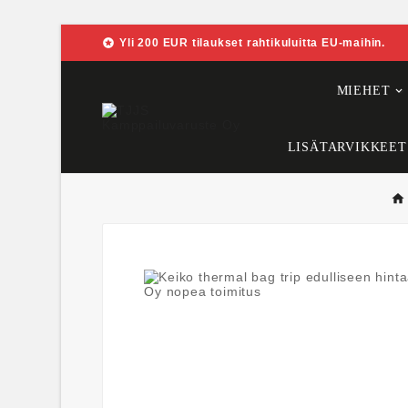

Yli 200 EUR tilaukset rahtikuluitta EU-maihin.
MIEHET
LISÄTARVIKKEET