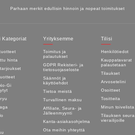
Parhaan merkit edullisin hinnoin ja nopeat toimitukset
 Kategoriat
Yrityksemme
Tilisi
tuotteet
Toimitus ja
Henkilötiedot
palautukset
ttu hinta
Kauppatavarat
GDPR Rekisteri- ja
palautetaan
itarjoukset
tietosuojaseloste
Tilaukset
tuotteet
Säännöt ja
Arvosetelini
käyttöehdot
No-Gi
ytyt
Osoitteet
Tietoa meistä
ryu
Tositteita
Turvallinen maksu
Maga
Minun toivelista
Affiliate, Seura- ja
Jälleenmyynti
do
Tilauksen seura
vierailijoille
Kanta-asiakasohjelma
Ota meihin yhteyttä
su