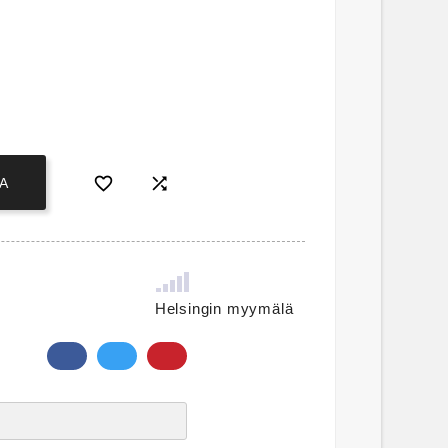


A
Helsingin myymälä