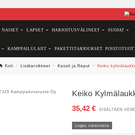
NAISET
LAPSET
HARJOITUSVÄLINEET
SUOJAT
KAMPPAILULAJIT
PAKETTITARJOUKSET
POISTOTUOT
Koti
Lisätarvikkeet
Kassit ja Reput
Keiko kylmälaukk
Keiko Kylmälauk
35,42 €
SISÄLTÄEN VER
Loppu varastosta