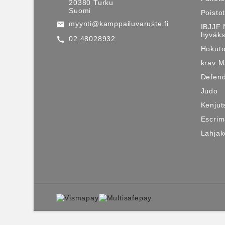
20380 Turku
Suomi
Poisto
myynti@kamppailuvaruste.fi
email
IBJJF 
hyväks
02 48028932
call
Hokuto
krav 
Defen
Judo
Kenjut
Escri
Lahjako