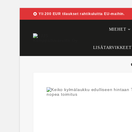

Yli 200 EUR tilaukset rahtikuluitta EU-maihin.
MIEHET
LISÄTARVIKKEET