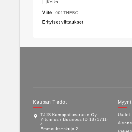
Viite
001THEBG
Erityiset viittaukset
Kaupan Tiedot
Myynti
TJJS Kamppailuvaruste Oy
Uudet 
location_on
Y-tunnus / Business ID 1871711-
Alenne
4
Emmauksenkuja 2
Pakett