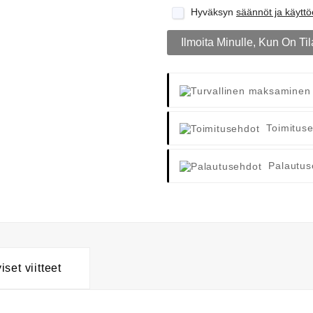
Hyväksyn
säännöt ja käytt
Ilmoita Minulle, Kun On Til
Toimitus
Palautus
yiset viitteet