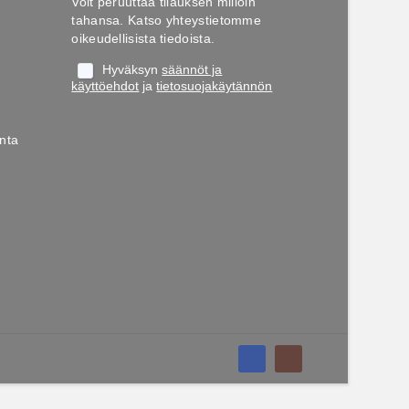
Voit peruuttaa tilauksen milloin
tahansa. Katso yhteystietomme
oikeudellisista tiedoista.
Hyväksyn
säännöt ja
käyttöehdot
ja
tietosuojakäytännön
nta