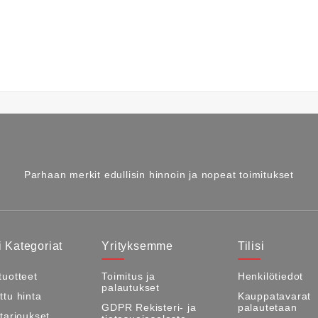
Parhaan merkit edullisin hinnoin ja nopeat toimitukset
 Kategoriat
Yrityksemme
Tilisi
tuotteet
Toimitus ja
Henkilötiedot
palautukset
ttu hinta
Kauppatavarat
GDPR Rekisteri- ja
palautetaan
itarjoukset