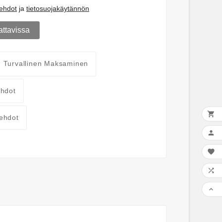
öehdot
ja
tietosuojakäytännön
attavissa
Turvallinen Maksaminen
ehdot

ehdot



