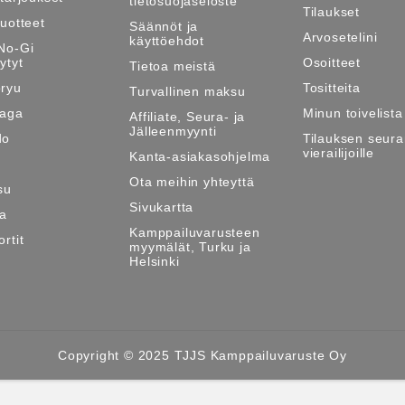
tietosuojaseloste
Tilaukset
tuotteet
Säännöt ja
Arvosetelini
käyttöehdot
No-Gi
ytyt
Osoitteet
Tietoa meistä
ryu
Tositteita
Turvallinen maksu
Maga
Minun toivelista
Affiliate, Seura- ja
Jälleenmyynti
do
Tilauksen seura
vierailijoille
Kanta-asiakasohjelma
Ota meihin yhteyttä
su
Sivukartta
ma
Kamppailuvarusteen
rtit
myymälät, Turku ja
Helsinki
Copyright © 2025 TJJS Kamppailuvaruste Oy