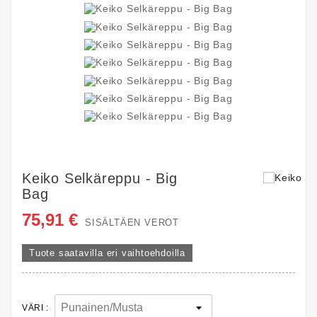
Keiko Selkäreppu - Big
Bag
75,91 €
SISÄLTÄEN VEROT
Tuote saatavilla eri vaihtoehdoilla
VÄRI :