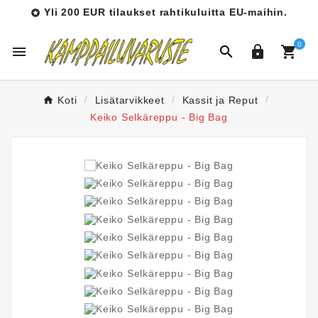
Yli 200 EUR tilaukset rahtikuluitta EU-maihin.

0




Koti
Lisätarvikkeet
Kassit ja Reput
Keiko Selkäreppu - Big Bag