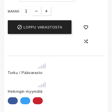
MÄÄRÄ:


LOPPU VARASTOSTA

Turku / Päävarasto
Helsingin myymälä