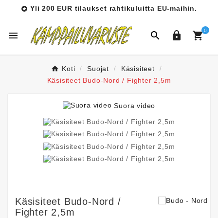
Yli 200 EUR tilaukset rahtikuluitta EU-maihin.

0




Koti
Suojat
Käsisiteet
Käsisiteet Budo-Nord / Fighter 2,5m
Suora video
Käsisiteet Budo-Nord /
Fighter 2,5m