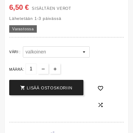
6,50 €
SISÄLTÄEN VEROT
Lähetetään 1-3 päivässä
Varastossa
VÄRI :
MÄÄRÄ:


LISÄÄ OSTOSKORIIN
