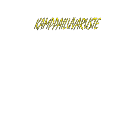
tuotteen yksityiskohdat
Erityiset viitteet
Hammassuojat, uudistettu malli
paremmalla sopivuudella ja
turvallisuudella.
Muotoillaan normaalisti, kostutetaan
kuumaan veteen, muotoillaan,
kovetetaan kylmässä vedessä.
Laita koteloon treenien tai kisojen
jälkeen.
Made in UK.
CE hyväksytty.