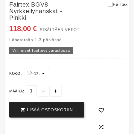
Fairtex BGV8
Nyrkkeilyhanskat -
Pinkki
118,00 €
SISÄLTÄEN VEROT
Lähetetään 1-3 päivässä
Viimeiset tuotteet varastossa
KOKO :
MÄÄRÄ:


LISÄÄ OSTOSKORIIN
