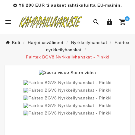
Yli 200 EUR tilaukset rahtikuluitta EU-maihin.

0




Koti
Harjoitusvälineet
Nyrkkeilyhanskat
Fairtex
nyrkkeilyhanskat
Fairtex BGV8 Nyrkkeilyhanskat - Pinkki
Suora video