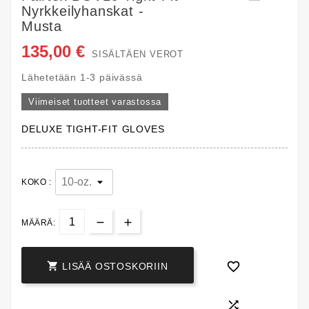
Nyrkkeilyhanskat -
Musta
135,00 €
SISÄLTÄEN VEROT
Lähetetään 1-3 päivässä
Viimeiset tuotteet varastossa
DELUXE TIGHT-FIT GLOVES
KOKO :
MÄÄRÄ:


LISÄÄ OSTOSKORIIN
