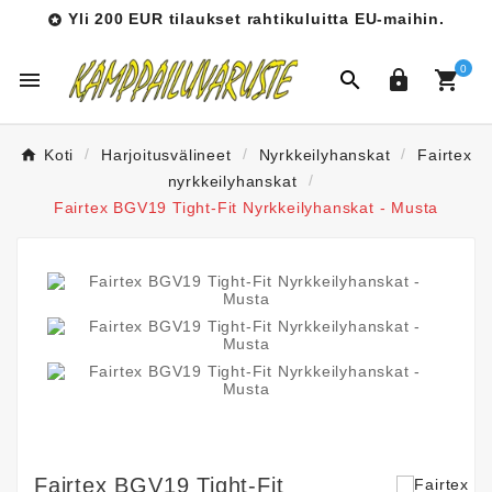
Yli 200 EUR tilaukset rahtikuluitta EU-maihin.

0




Koti
Harjoitusvälineet
Nyrkkeilyhanskat
Fairtex
nyrkkeilyhanskat
Fairtex BGV19 Tight-Fit Nyrkkeilyhanskat - Musta
Fairtex BGV19 Tight-Fit