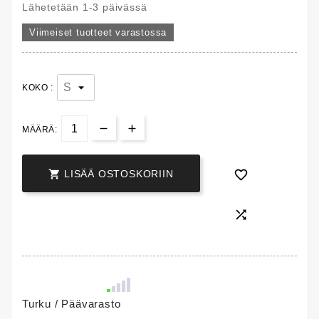
Lähetetään 1-3 päivässä
Viimeiset tuotteet varastossa
KOKO :
MÄÄRÄ:


LISÄÄ OSTOSKORIIN

Turku / Päävarasto