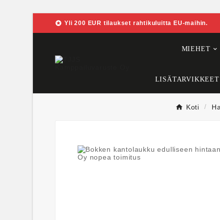

Yli 200 EUR tilaukset rahtikuluitta EU-maihin.
MIEHET
LISÄTARVIKKEET
Koti
Ha