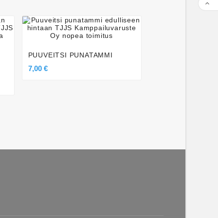







BOKKEN PP-MUO
29,50 €
PUUVEITSI PUNATAMMI
7,00 €