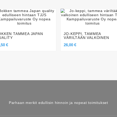








OKKEN TAMMEA JAPAN
JO-KEPPI, TAMMEA
UALITY
VÄRILTÄÄN VALKOINEN
,50 €
26,00 €
Parhaan merkit edullisin hinnoin ja nopeat toimitukset