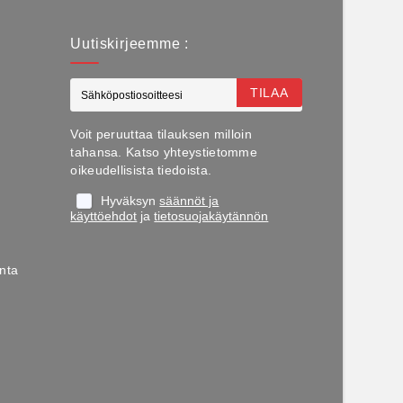
Uutiskirjeemme :
TILAA
Voit peruuttaa tilauksen milloin
tahansa. Katso yhteystietomme
oikeudellisista tiedoista.
Hyväksyn
säännöt ja
käyttöehdot
ja
tietosuojakäytännön
nta