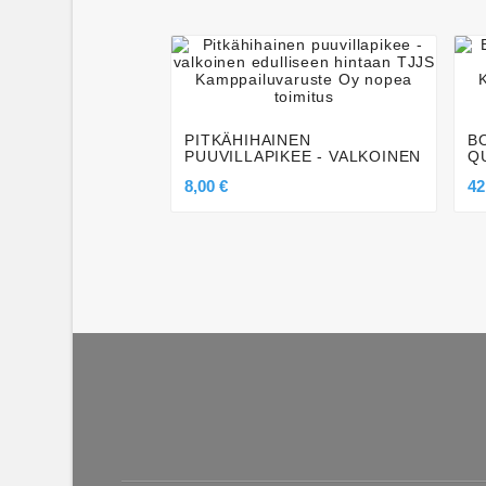




PITKÄHIHAINEN
B
PUUVILLAPIKEE - VALKOINEN
Q
8,00 €
42