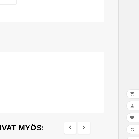



IVAT MYÖS:


