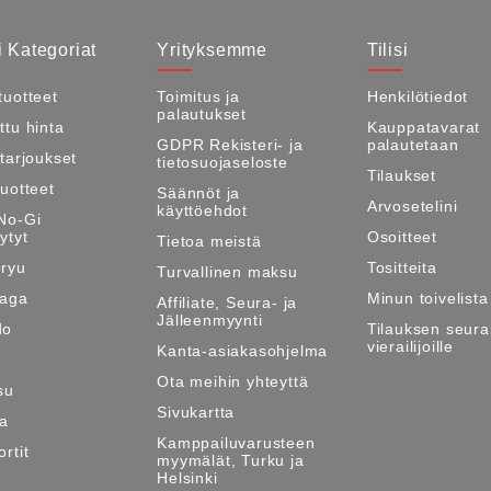
 Kategoriat
Yrityksemme
Tilisi
tuotteet
Toimitus ja
Henkilötiedot
palautukset
ttu hinta
Kauppatavarat
GDPR Rekisteri- ja
palautetaan
itarjoukset
tietosuojaseloste
Tilaukset
tuotteet
Säännöt ja
Arvosetelini
käyttöehdot
No-Gi
ytyt
Osoitteet
Tietoa meistä
ryu
Tositteita
Turvallinen maksu
Maga
Minun toivelista
Affiliate, Seura- ja
Jälleenmyynti
do
Tilauksen seura
vierailijoille
Kanta-asiakasohjelma
Ota meihin yhteyttä
su
Sivukartta
ma
Kamppailuvarusteen
rtit
myymälät, Turku ja
Helsinki