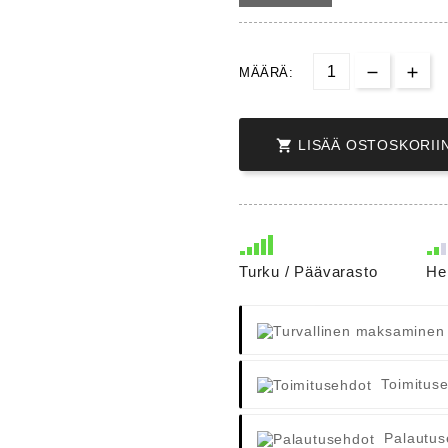
MÄÄRÄ:

LISÄÄ OSTOSKORII
Turku / Päävarasto
He
Toimitus
Palautus