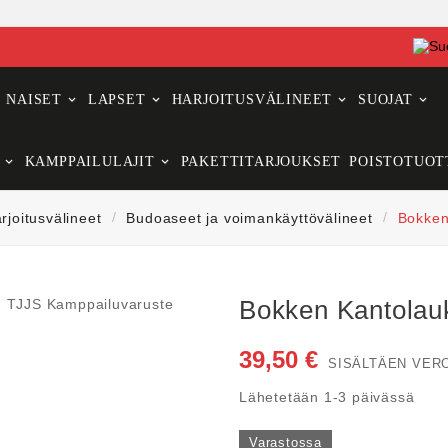
NAISET
LAPSET
HARJOITUSVÄLINEET
SUOJAT
KAMPPAILULAJIT
PAKETTITARJOUKSET
POISTOTUOT
rjoitusvälineet
Budoaseet ja voimankäyttövälineet
Bokken
Bokken Kantolau
39,50 €
SISÄLTÄEN VER
Lähetetään 1-3 päivässä
Varastossa