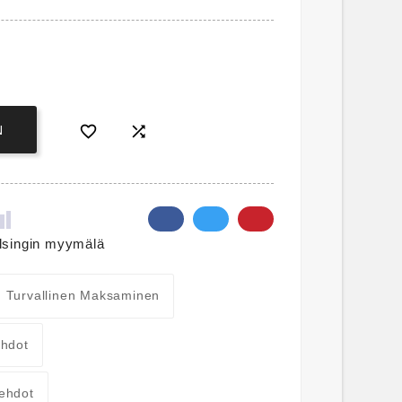


N
lsingin myymälä
Turvallinen Maksaminen
ehdot
ehdot