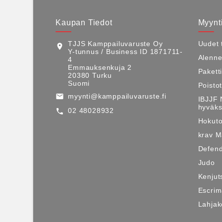
Kaupan Tiedot
Myynti
TJJS Kamppailuvaruste Oy
Uudet 
location_on
Y-tunnus / Business ID 1871711-
Alenne
4
Emmauksenkuja 2
Pakett
20380 Turku
Suomi
Poisto
myynti@kamppailuvaruste.fi
email
IBJJF 
hyväks
02 48028932
call
Hokuto
krav 
Defen
Judo
Kenjut
Escri
Lahjako