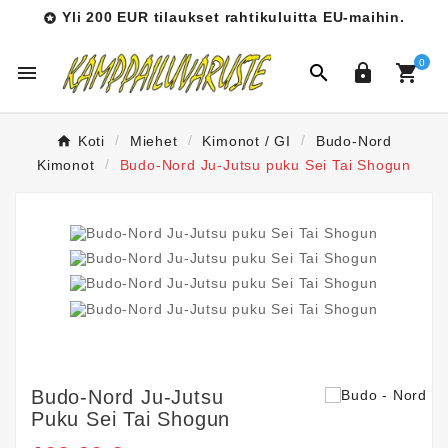
Yli 200 EUR tilaukset rahtikuluitta EU-maihin.

0




Koti
Miehet
Kimonot / GI
Budo-Nord
Kimonot
Budo-Nord Ju-Jutsu puku Sei Tai Shogun
Budo-Nord Ju-Jutsu
Puku Sei Tai Shogun