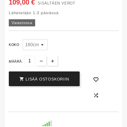
109,00 €
SISÄLTÄEN VEROT
Lähetetään 1-3 päivässä
Varastossa
KOKO :
MÄÄRÄ:


LISÄÄ OSTOSKORIIN
