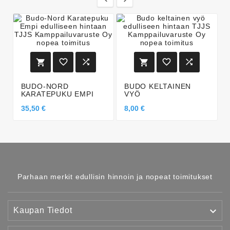






BUDO-NORD
BUDO KELTAINEN
KARATEPUKU EMPI
VYÖ
35,50 €
8,00 €
Parhaan merkit edullisin hinnoin ja nopeat toimitukset

Kaupan Tiedot