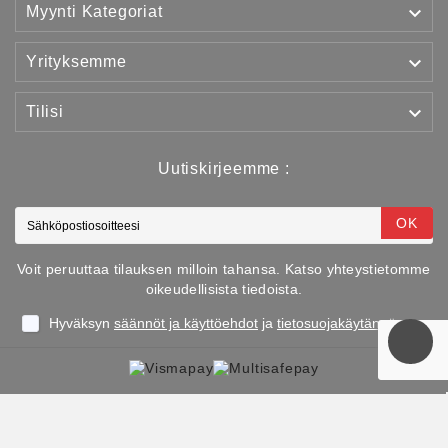

Myynti Kategoriat

Yrityksemme

Tilisi
Uutiskirjeemme :
OK
Voit peruuttaa tilauksen milloin tahansa. Katso yhteystietomme
oikeudellisista tiedoista.
Hyväksyn
säännöt ja käyttöehdot
ja
tietosuojakäytännön
Copyright © 2025 TJJS Kamppailuvaruste Oy